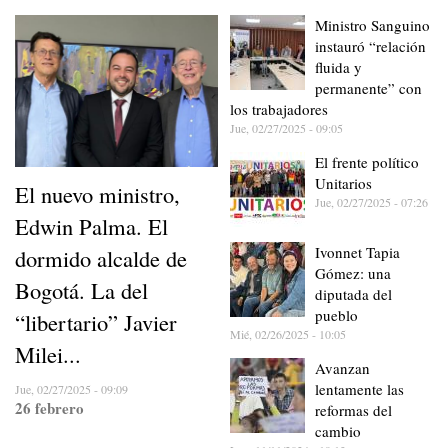
Ministro Sanguino
instauró “relación
fluida y
permanente” con
los trabajadores
Jue, 02/27/2025 - 09:05
El frente político
Unitarios
El nuevo ministro,
Jue, 02/27/2025 - 07:26
Edwin Palma. El
Ivonnet Tapia
dormido alcalde de
Gómez: una
Bogotá. La del
diputada del
pueblo
“libertario” Javier
Mié, 02/26/2025 - 10:05
Milei...
Avanzan
lentamente las
Jue, 02/27/2025 - 09:09
26 febrero
reformas del
cambio