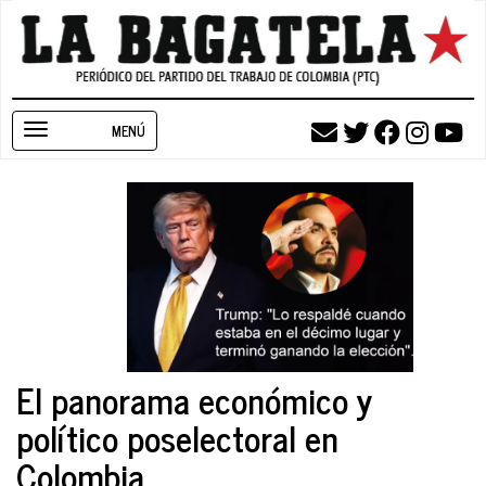
Pasar
al
contenido
principal
Toggle
navigation
El panorama económico y
político poselectoral en
Colombia