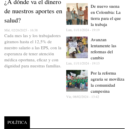
¿A dónde va el dinero
De nuevo suena
de nuestros aportes en
en Colombia: La
tierra para el que
salud?
la trabaja
Lun, 11/11/2024 - 19:19
Mié, 02/26/2025 - 16:38
Cada mes las y los trabajadores
Avanzan
giramos hasta el 12,5% de
lentamente las
nuestro salario a las EPS, con la
reformas del
esperanza de tener atención
cambio
médica oportuna, eficaz y con
Lun, 11/11/2024 - 19:13
dignidad para nuestras familias.
Por la reforma
agraria se moviliza
la comunidad
campesina
Vie, 08/02/2024 - 13:42
POLÍTICA