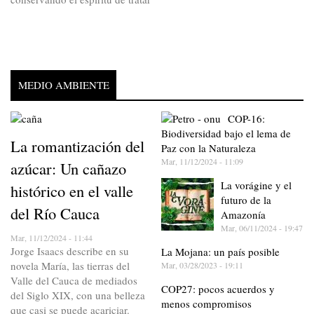
MEDIO AMBIENTE
COP-16:
Biodiversidad bajo el lema de
La romantización del
Paz con la Naturaleza
Mar, 11/12/2024 - 11:09
azúcar: Un cañazo
La vorágine y el
histórico en el valle
futuro de la
del Río Cauca
Amazonía
Mar, 06/11/2024 - 19:47
Mar, 11/12/2024 - 11:44
Jorge Isaacs describe en su
La Mojana: un país posible
novela María, las tierras del
Mar, 03/28/2023 - 19:11
Valle del Cauca de mediados
COP27: pocos acuerdos y
del Siglo XIX, con una belleza
menos compromisos
que casi se puede acariciar.