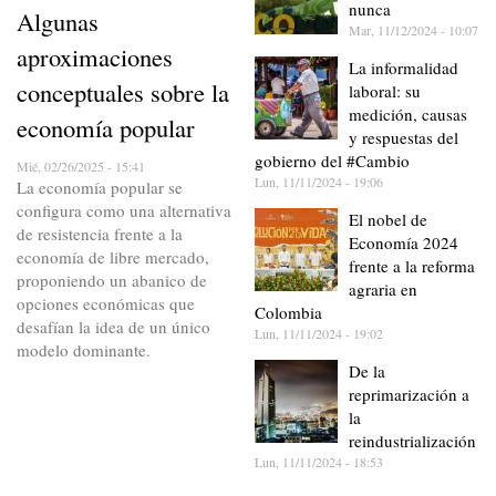
nunca
Algunas
Mar, 11/12/2024 - 10:07
aproximaciones
La informalidad
conceptuales sobre la
laboral: su
medición, causas
economía popular
y respuestas del
gobierno del #Cambio
Mié, 02/26/2025 - 15:41
Lun, 11/11/2024 - 19:06
La economía popular se
configura como una alternativa
El nobel de
de resistencia frente a la
Economía 2024
economía de libre mercado,
frente a la reforma
proponiendo un abanico de
agraria en
opciones económicas que
Colombia
desafían la idea de un único
Lun, 11/11/2024 - 19:02
modelo dominante.
De la
reprimarización a
la
reindustrialización
Lun, 11/11/2024 - 18:53