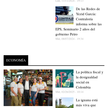
Lun, 11/11/2024 - 19:13
De las Redes de
Yezid García:
Contraloría
informa sobre las
EPS, Seminario 2 años del
gobierno Petro
Mié, 08/07/2024 - 19:34
ECONOMÍA
La política fiscal y
la desigualdad
social en
Colombia
Mié, 02/26/2025 - 10:14
La iguana está
más viva que