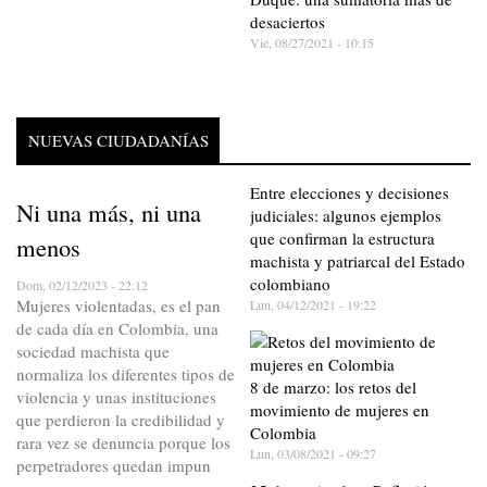
desaciertos
Vie, 08/27/2021 - 10:15
NUEVAS CIUDADANÍAS
Entre elecciones y decisiones
Ni una más, ni una
judiciales: algunos ejemplos
que confirman la estructura
menos
machista y patriarcal del Estado
colombiano
Dom, 02/12/2023 - 22:12
Mujeres violentadas, es el pan
Lun, 04/12/2021 - 19:22
de cada día en Colombia, una
sociedad machista que
normaliza los diferentes tipos de
8 de marzo: los retos del
violencia y unas instituciones
movimiento de mujeres en
que perdieron la credibilidad y
Colombia
rara vez se denuncia porque los
Lun, 03/08/2021 - 09:27
perpetradores quedan impun