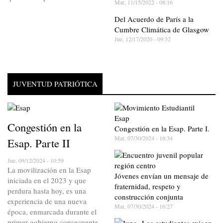
Mar, 11/15/2022 - 08:16
Del Acuerdo de París a la
Cumbre Climática de Glasgow
Jue, 12/17/2020 - 09:32
JUVENTUD PATRIÓTICA
Congestión en la
Congestión en la Esap. Parte I.
Mar, 07/30/2024 - 16:34
Esap. Parte II
Jue, 09/12/2024 - 10:59
La movilización en la Esap
Jóvenes envían un mensaje de
iniciada en el 2023 y que
fraternidad, respeto y
perdura hasta hoy, es una
construcción conjunta
experiencia de una nueva
Mar, 07/30/2024 - 16:27
época, enmarcada durante el
primer gobierno consecuente