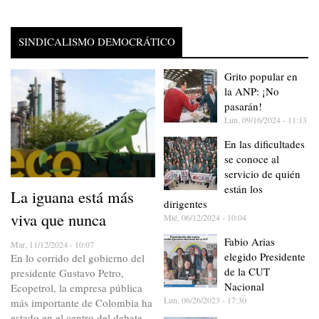
SINDICALISMO DEMOCRÁTICO
Grito popular en
la ANP: ¡No
pasarán!
Lun, 09/16/2024 - 11:13
En las dificultades
se conoce al
servicio de quién
están los
La iguana está más
dirigentes
viva que nunca
Mié, 06/12/2024 - 10:04
Fabio Arias
Mar, 11/12/2024 - 10:07
elegido Presidente
En lo corrido del gobierno del
de la CUT
presidente Gustavo Petro,
Nacional
Ecopetrol, la empresa pública
Lun, 06/26/2023 - 17:30
más importante de Colombia ha
estado en el centro del debate