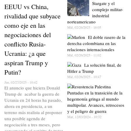
Stargate y el
EEUU vs China,
complejo militar-
rivalidad que subyace
industrial
norteamericano
como eje en las
Mié, 02/26/2025 - 16:05
negociaciones del
El doble rasero de la
conflicto Rusia-
derecha colombiana en las
relaciones internacionales
Ucrania: ¿a que
Mié, 02/26/2025 - 11:02
aspiran Trump y
La solución final, de
Putin?
Hitler a Trump
Mié, 02/26/2025 - 10:47
Jue, 02/27/2025 - 10:42
El anuncio que hiciera Donald
Puntadas en la transición de la
Trump de acabar la guerra de
hegemonía gringa al mundo
Ucrania en 24 horas ha pasado,
multipolar. Avances, retrocesos
ahora en presidencia, a un
y el peligro de guerra
terreno más realista al proponer
Mar, 12/03/2024 - 10:32
una posible agenda de
negociación a tres meses, pero
conservando el espíritu de tratar