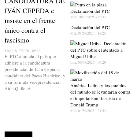
CANDIDATURA DE
IVÁN CEPEDA e
Declaración del PTC
Mar, 10/28/2025 - 16:11
insiste en el frente
Declaración del PTC
único contra el
Mié, 08/27/2025 - 18:23
fascismo
Declaración
del PTC sobre el atentado a
Mar, 03/17/2026 - 09:26
El PTC anuncia al país que
Miguel Uribe
adhiere a la candidatura
Lun, 06/09/2025 - 09:29
presidencial de Iván Cepeda,
candidato del Pacto Histórico, y
a su fórmula vicepresidencial
América Latina y los pueblos
Aída Quilcué.
del mundo se levantarán contra
el imperialismo fascista de
Donald Trump
Mié, 04/30/2025 - 21:54