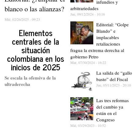
infundios y
blanco o las alianzas?
arbitrariedades
Jue, 09/12/2024 - 10:16
Mié, 02/26/2025 - 09:23
Editorial: “Golpe
Elementos
Blando” e
implacables
centrales de la
retaliaciones
situación
fragua la extrema derecha al
colombiana en los
gobierno Petro
Mar, 07/30/2024 - 16:22
inicios de 2025
La salida de “gallo
Se escala la ofensiva de la
basto” del Fiscal
ultraderecha
Jue, 05/11/2023 - 20:10
Las tres reformas
del cambio ya
están en el
Congreso
Mié, 03/29/2023 - 10:52