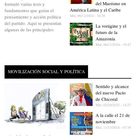
del Maoísmo en
formuló varias tesis y
América Latina y el Caribe
fundamentos que guían el
Mié, 06/12/2024 - 16:28
pensamiento y acción política
del partido. Aquí se presentan
La vorágine y el
algunas de las principales:
futuro de la
Amazonía
Mar, 06/11/2024 - 19:47
MOVILIZACIÓN SOCIAL Y POLÍTICA
Sentido y alcance
del nuevo Pacto
de Chicoral
Mié, 02/26/2025 - 14:27
A la calle el 21 de
noviembre
Mié, 11/13/2024 - 07:38