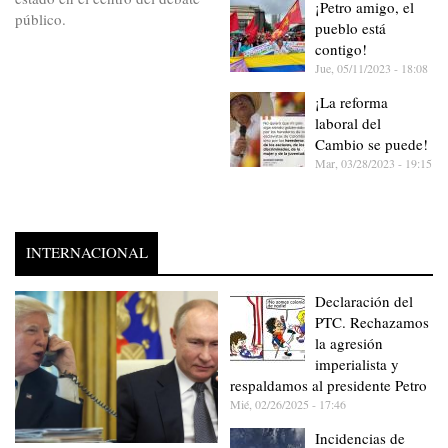
¡Petro amigo, el
público.
pueblo está
contigo!
Jue, 05/11/2023 - 18:08
¡La reforma
laboral del
Cambio se puede!
Mar, 03/28/2023 - 19:15
INTERNACIONAL
Declaración del
PTC. Rechazamos
la agresión
imperialista y
respaldamos al presidente Petro
Mié, 02/26/2025 - 17:46
Incidencias de