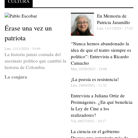
CULTURA
En Memoria de
Patricia Jaramillo
Érase una vez un
Lun, 11/11/2024 - 17:43
patriota
“Nunca hemos abandonado la
Lun, 11/11/2024 - 19:49
idea de que el teatro siempre es
La historia jamás contada del
político”: Entrevista a Ricardo
asesinato político que cambió la
Camacho
historia de Colombia
Mar, 03/28/2023 - 19:08
La conjura
¡La poesía es resistencia!
Lun, 10/04/2021 - 11:32
Entrevista a Juliana Ortiz de
Proimágenes. ¿En qué beneficia
la Ley de Cine a los
realizadores?
Vie, 08/27/2021 - 10:17
La ciencia en el gobierno
Duque: una sumatoria más de