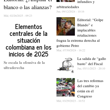
infundios y
blanco o las alianzas?
arbitrariedades
Jue, 09/12/2024 - 10:16
Mié, 02/26/2025 - 09:23
Editorial: “Golpe
Elementos
Blando” e
implacables
centrales de la
retaliaciones
situación
fragua la extrema derecha al
colombiana en los
gobierno Petro
Mar, 07/30/2024 - 16:22
inicios de 2025
La salida de “gallo
Se escala la ofensiva de la
basto” del Fiscal
ultraderecha
Jue, 05/11/2023 - 20:10
Las tres reformas
del cambio ya
están en el
Congreso
Mié, 03/29/2023 - 10:52