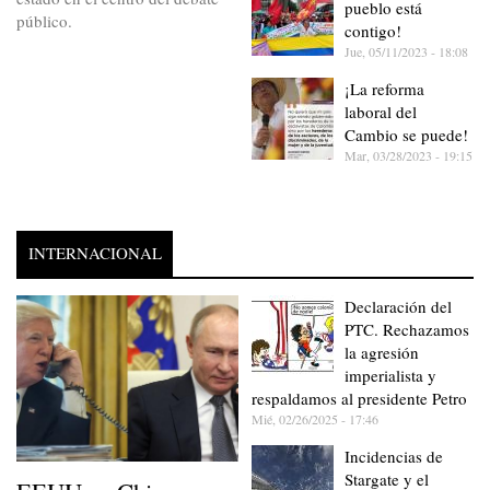
pueblo está
público.
contigo!
Jue, 05/11/2023 - 18:08
¡La reforma
laboral del
Cambio se puede!
Mar, 03/28/2023 - 19:15
INTERNACIONAL
Declaración del
PTC. Rechazamos
la agresión
imperialista y
respaldamos al presidente Petro
Mié, 02/26/2025 - 17:46
Incidencias de
Stargate y el