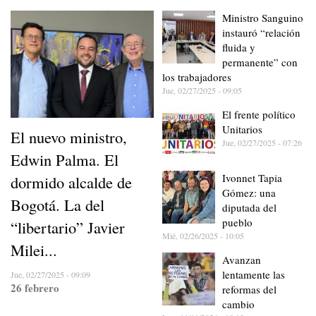
Ministro Sanguino
instauró “relación
fluida y
permanente” con
los trabajadores
Jue, 02/27/2025 - 09:05
El frente político
Unitarios
El nuevo ministro,
Jue, 02/27/2025 - 07:26
Edwin Palma. El
Ivonnet Tapia
dormido alcalde de
Gómez: una
Bogotá. La del
diputada del
pueblo
“libertario” Javier
Mié, 02/26/2025 - 10:05
Milei...
Avanzan
lentamente las
Jue, 02/27/2025 - 09:09
26 febrero
reformas del
cambio