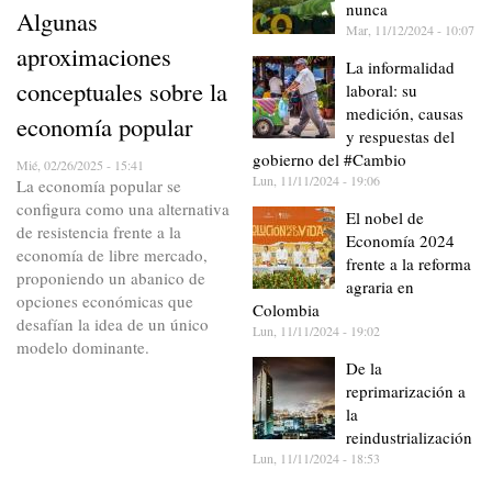
nunca
Algunas
Mar, 11/12/2024 - 10:07
aproximaciones
La informalidad
conceptuales sobre la
laboral: su
medición, causas
economía popular
y respuestas del
gobierno del #Cambio
Mié, 02/26/2025 - 15:41
Lun, 11/11/2024 - 19:06
La economía popular se
configura como una alternativa
El nobel de
de resistencia frente a la
Economía 2024
economía de libre mercado,
frente a la reforma
proponiendo un abanico de
agraria en
opciones económicas que
Colombia
desafían la idea de un único
Lun, 11/11/2024 - 19:02
modelo dominante.
De la
reprimarización a
la
reindustrialización
Lun, 11/11/2024 - 18:53