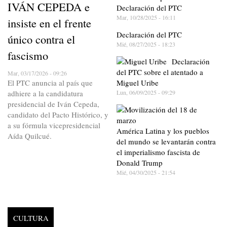
IVÁN CEPEDA e
Declaración del PTC
Mar, 10/28/2025 - 16:11
insiste en el frente
Declaración del PTC
único contra el
Mié, 08/27/2025 - 18:23
fascismo
Declaración
del PTC sobre el atentado a
Mar, 03/17/2026 - 09:26
El PTC anuncia al país que
Miguel Uribe
adhiere a la candidatura
Lun, 06/09/2025 - 09:29
presidencial de Iván Cepeda,
candidato del Pacto Histórico, y
a su fórmula vicepresidencial
América Latina y los pueblos
Aída Quilcué.
del mundo se levantarán contra
el imperialismo fascista de
Donald Trump
Mié, 04/30/2025 - 21:54
CULTURA