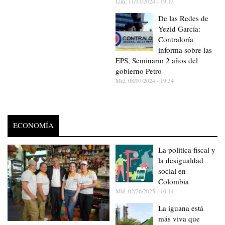
Lun, 11/11/2024 - 19:13
De las Redes de
Yezid García:
Contraloría
informa sobre las
EPS, Seminario 2 años del
gobierno Petro
Mié, 08/07/2024 - 19:34
ECONOMÍA
La política fiscal y
la desigualdad
social en
Colombia
Mié, 02/26/2025 - 10:14
La iguana está
más viva que