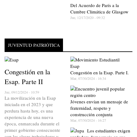
Del Acuerdo de París a la
Cumbre Climática de Glasgow
Jue, 12/17/2020 - 09:32
JUVENTUD PATRIÓTICA
Congestión en la
Congestión en la Esap. Parte I.
Mar, 07/30/2024 - 16:34
Esap. Parte II
Jue, 09/12/2024 - 10:59
La movilización en la Esap
Jóvenes envían un mensaje de
iniciada en el 2023 y que
fraternidad, respeto y
perdura hasta hoy, es una
construcción conjunta
experiencia de una nueva
Mar, 07/30/2024 - 16:27
época, enmarcada durante el
primer gobierno consecuente
Los estudiantes exigen
con las clases trabajadoras y