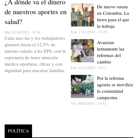
¿A dónde va el dinero
De nuevo suena
de nuestros aportes en
en Colombia: La
tierra para el que
salud?
la trabaja
Lun, 11/11/2024 - 19:19
Mié, 02/26/2025 - 16:38
Cada mes las y los trabajadores
Avanzan
giramos hasta el 12,5% de
lentamente las
nuestro salario a las EPS, con la
reformas del
esperanza de tener atención
cambio
médica oportuna, eficaz y con
Lun, 11/11/2024 - 19:13
dignidad para nuestras familias.
Por la reforma
agraria se moviliza
la comunidad
campesina
Vie, 08/02/2024 - 13:42
POLÍTICA