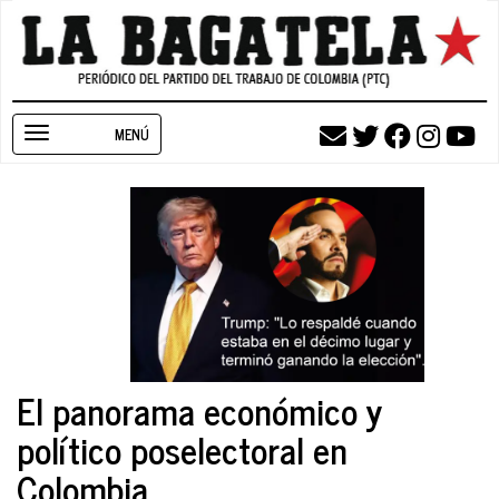
Pasar
al
contenido
principal
Toggle
navigation
El panorama económico y
político poselectoral en
Colombia