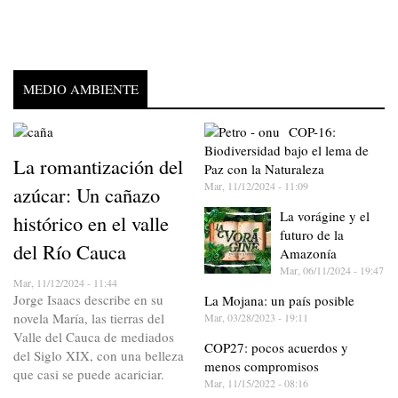
MEDIO AMBIENTE
COP-16:
Biodiversidad bajo el lema de
La romantización del
Paz con la Naturaleza
Mar, 11/12/2024 - 11:09
azúcar: Un cañazo
La vorágine y el
histórico en el valle
futuro de la
del Río Cauca
Amazonía
Mar, 06/11/2024 - 19:47
Mar, 11/12/2024 - 11:44
Jorge Isaacs describe en su
La Mojana: un país posible
novela María, las tierras del
Mar, 03/28/2023 - 19:11
Valle del Cauca de mediados
COP27: pocos acuerdos y
del Siglo XIX, con una belleza
menos compromisos
que casi se puede acariciar.
Mar, 11/15/2022 - 08:16