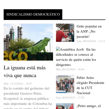
SINDICALISMO DEMOCRÁTICO
Grito popular en
la ANP: ¡No
pasarán!
Lun, 09/16/2024 - 11:13
En las
dificultades se conoce al
servicio de quién están los
dirigentes
La iguana está más
Mié, 06/12/2024 - 10:04
viva que nunca
Fabio Arias
elegido Presidente
Mar, 11/12/2024 - 10:07
de la CUT
En lo corrido del gobierno del
Nacional
presidente Gustavo Petro,
Lun, 06/26/2023 - 17:30
Ecopetrol, la empresa pública
más importante de Colombia ha
¡Petro amigo, el
estado en el centro del debate