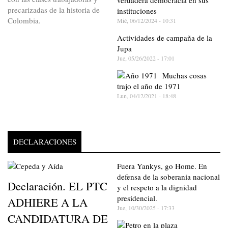
verdadera democracia en sus
precarizadas de la historia de
instituciones
Colombia.
Mié, 06/12/2024 - 10:31
Actividades de campaña de la
Jupa
Jue, 05/26/2022 - 17:01
Muchas cosas
trajo el año de 1971
Lun, 04/12/2021 - 18:48
DECLARACIONES
Fuera Yankys, go Home. En
defensa de la soberania nacional
Declaración. EL PTC
y el respeto a la dignidad
presidencial.
ADHIERE A LA
Jue, 10/30/2025 - 17:33
CANDIDATURA DE