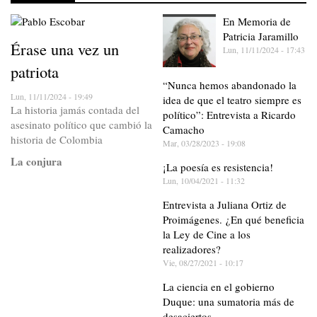
En Memoria de
Patricia Jaramillo
Érase una vez un
Lun, 11/11/2024 - 17:43
patriota
“Nunca hemos abandonado la
Lun, 11/11/2024 - 19:49
idea de que el teatro siempre es
La historia jamás contada del
político”: Entrevista a Ricardo
asesinato político que cambió la
Camacho
historia de Colombia
Mar, 03/28/2023 - 19:08
La conjura
¡La poesía es resistencia!
Lun, 10/04/2021 - 11:32
Entrevista a Juliana Ortiz de
Proimágenes. ¿En qué beneficia
la Ley de Cine a los
realizadores?
Vie, 08/27/2021 - 10:17
La ciencia en el gobierno
Duque: una sumatoria más de
desaciertos