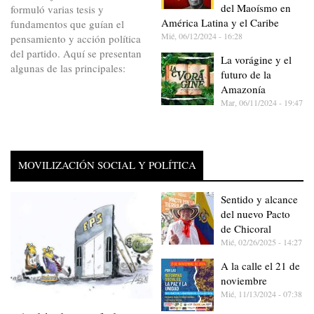
del Maoísmo en
formuló varias tesis y
América Latina y el Caribe
fundamentos que guían el
Mié, 06/12/2024 - 16:28
pensamiento y acción política
del partido. Aquí se presentan
La vorágine y el
algunas de las principales:
futuro de la
Amazonía
Mar, 06/11/2024 - 19:47
MOVILIZACIÓN SOCIAL Y POLÍTICA
Sentido y alcance
del nuevo Pacto
de Chicoral
Mié, 02/26/2025 - 14:27
A la calle el 21 de
noviembre
Mié, 11/13/2024 - 07:38