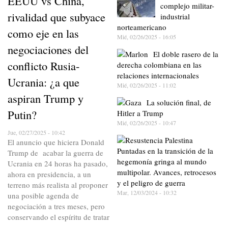
EEUU vs China,
complejo militar-
rivalidad que subyace
industrial
norteamericano
como eje en las
Mié, 02/26/2025 - 16:05
negociaciones del
El doble rasero de la
conflicto Rusia-
derecha colombiana en las
relaciones internacionales
Ucrania: ¿a que
Mié, 02/26/2025 - 11:02
aspiran Trump y
La solución final, de
Putin?
Hitler a Trump
Mié, 02/26/2025 - 10:47
Jue, 02/27/2025 - 10:42
El anuncio que hiciera Donald
Puntadas en la transición de la
Trump de acabar la guerra de
hegemonía gringa al mundo
Ucrania en 24 horas ha pasado,
multipolar. Avances, retrocesos
ahora en presidencia, a un
y el peligro de guerra
terreno más realista al proponer
Mar, 12/03/2024 - 10:32
una posible agenda de
negociación a tres meses, pero
conservando el espíritu de tratar