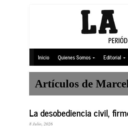
Pasar
al
contenido
principal
Navegación
Inicio
Quienes Somos
Editorial
principal
Artículos de Marce
La desobediencia civil, firm
8 Julio, 2026