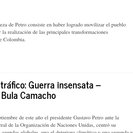
a,
eza de Petro consiste en haber logrado movilizar el pueblo
la realización de las principales transformaciones
e Colombia.
n
n
otráfico: Guerra insensata –
s Bula Camacho
…
ptiembre de este año el presidente Gustavo Petro ante la
❞
al de la Organización de Naciones Unidas, centró su
 agendas globales, una el deterioro climático y una segunda y