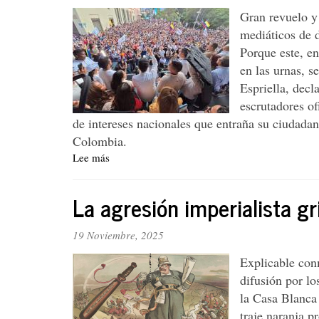
Gran revuelo y
mediáticos de 
Porque este, en
en las urnas, s
Espriella, decl
escrutadores of
de intereses nacionales que entraña su ciudada
Colombia.
Lee más
sobre
La
desobediencia
La agresión imperialista g
civil,
firme
de
19 Noviembre, 2025
verdad
Explicable con
con
la
difusión por lo
patria
la Casa Blanca
traje naranja p