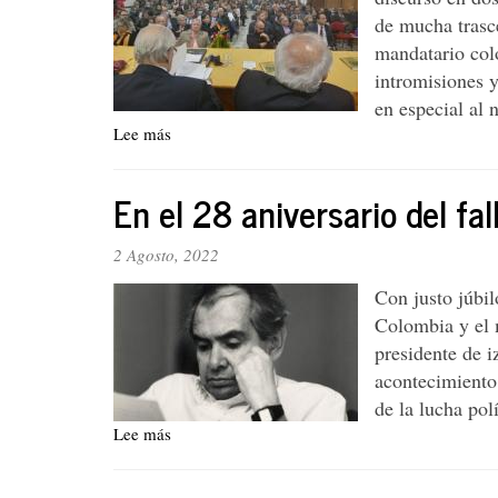
de mucha trasce
mandatario col
intromisiones 
en especial al 
Lee más
sobre
A
propósito
En el 28 aniversario del f
del
libro
“Narcotráfico:
2 Agosto, 2022
Guerra
Con justo júbil
insensata
–
Colombia y el 
Despenalización”
presidente de i
de
acontecimiento
Carlos
de la lucha polí
Bula
Lee más
sobre
Camacho
En
el