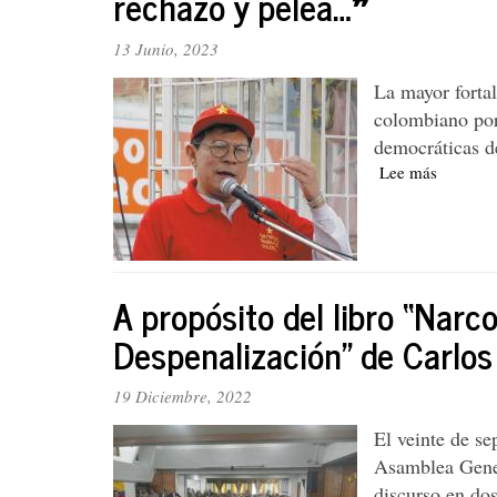
rechazo y pelea…❞
de
mayo.
13 Junio, 2023
Colombi
muy
La mayor fortal
cerca
colombiano por 
de
democráticas d
una
situació
Lee más
sobre
límite
Marcelo
Torres:
❝Si
adelanta
el
A propósito del libro “Narc
golpe
de
Despenalización” de Carlo
Estado
habrá
19 Diciembre, 2022
rechazo
y
El veinte de se
pelea…
Asamblea Gener
discurso en dos