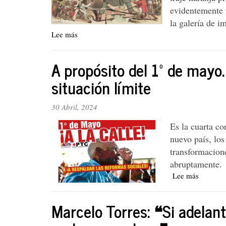
evidentemente 
la galería de i
Lee más
sobre
La
agresión
A propósito del 1º de mayo
imperialista
gringa:
situación límite
¿mera
amenaza
30 Abril, 2024
o
invasión?
Es la cuarta co
nuevo país, los
transformacione
abruptamente.
Lee más
sobre
A
propósit
Marcelo Torres: ❝Si adelan
del
1º