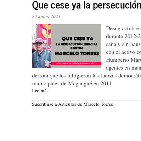
Que cese ya la persecución
28
aniversario
del
24 Julio, 2021
fallecimiento
Desde octubre 
de
Francisco
durante 2012-2
Mosquera
saña y sin paus
con el activo 
Humberto Martín
agentes en mano
derrota que les infligieron las fuerzas democrát
municipales de Magangué en 2011.
Lee más
sobre
Que
cese
Suscribirse a Artículos de Marcelo Torres
ya
la
persecución
judicial
contra