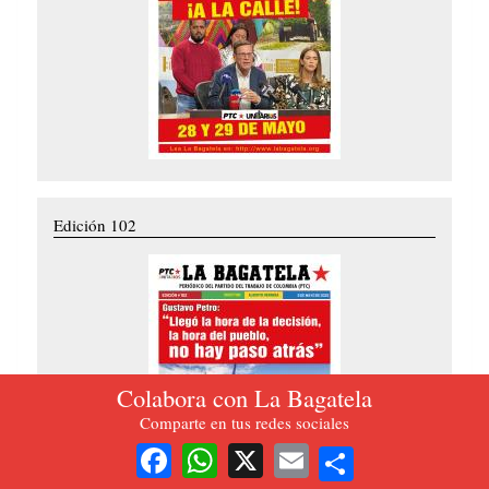
Edición 102
Colabora con La Bagatela
Comparte en tus redes sociales
Share
Facebook
WhatsApp
X
Email