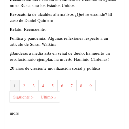
no es Rusia sino los Estados Unidos
Revocatoria de alcaldes alternativos ¿Qué se esconde? El
caso de Daniel Quintero
Relato. Reencuentro
Política y pandemia: Algunas reflexiones respecto a un
artículo de Susan Watkins
¡Banderas a media asta en señal de duelo: ha muerto un
revolucionario ejemplar, ha muerto Flaminio Cárdenas!
20 años de creciente movilización social y política
Paginación
Página
1
Página
2
Página
3
Página
4
Página
5
Página
6
Página
7
Página
8
Página
9
…
actual
Siguiente
Siguiente >
Última
Último »
página
página
more