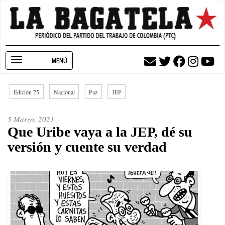
Pasar
al
contenido
principal
Toggle
navigation
Edición 75
Nacional
Paz
JEP
5 Marzo, 2021
Que Uribe vaya a la JEP, dé su
versión y cuente su verdad