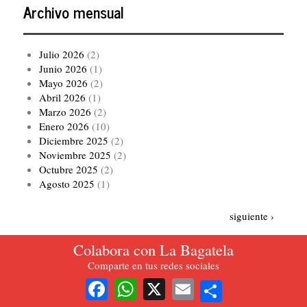
Archivo mensual
Julio 2026
(2)
Junio 2026
(1)
Mayo 2026
(2)
Abril 2026
(1)
Marzo 2026
(2)
Enero 2026
(10)
Diciembre 2025
(2)
Noviembre 2025
(2)
Octubre 2025
(2)
Agosto 2025
(1)
Paginación
Siguiente
siguiente ›
página
Colabora con La Bagatela
Ver todo el archivo
Comparte en tus redes sociales
Share
Facebook
WhatsApp
X
Email