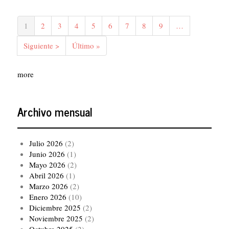
Paginación
Página
1
Página
2
Página
3
Página
4
Página
5
Página
6
Página
7
Página
8
Página
9
…
actual
Siguiente
Siguiente >
Última
Último »
página
página
more
Archivo mensual
Julio 2026
(2)
Junio 2026
(1)
Mayo 2026
(2)
Abril 2026
(1)
Marzo 2026
(2)
Enero 2026
(10)
Diciembre 2025
(2)
Noviembre 2025
(2)