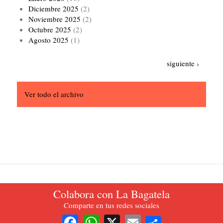
Diciembre 2025
(2)
Noviembre 2025
(2)
Octubre 2025
(2)
Agosto 2025
(1)
Paginación
Siguiente
siguiente ›
página
Ver todo el archivo
Colabora con La Bagatela
La Bagatela. Periódico oficial del Partido del Trabajo de Colombia.
Comparte en tus redes sociales
2021.
Share
Facebook
WhatsApp
X
Email