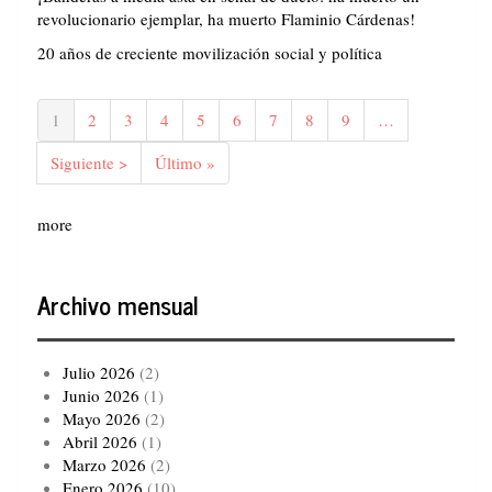
revolucionario ejemplar, ha muerto Flaminio Cárdenas!
20 años de creciente movilización social y política
Paginación
Página
1
Página
2
Página
3
Página
4
Página
5
Página
6
Página
7
Página
8
Página
9
…
actual
Siguiente
Siguiente >
Última
Último »
página
página
more
Archivo mensual
Julio 2026
(2)
Junio 2026
(1)
Mayo 2026
(2)
Abril 2026
(1)
Marzo 2026
(2)
Enero 2026
(10)