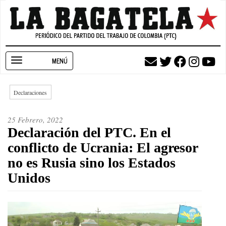
Pasar
al
contenido
principal
Toggle
navigation
Declaraciones
25 Febrero, 2022
Declaración del PTC. En el
conflicto de Ucrania: El agresor
no es Rusia sino los Estados
Unidos