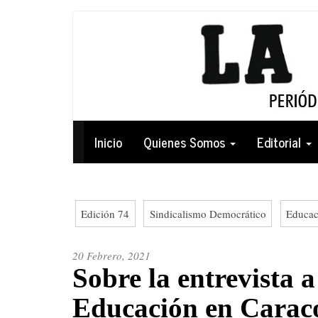
Pasar
al
contenido
principal
Navegación
Inicio
Quienes Somos
Editorial
principal
Edición 74
Sindicalismo Democrático
Educac
20 Febrero, 2021
Sobre la entrevista a
Educación en Caraco