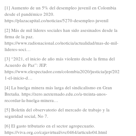
[1] Aumento de un 5% del desempleo juvenil en Colombia
desde el pandémico 2020.
https://plazacapital.co/noticias/5270-desempleo-juvenil
[2] Más de mil líderes sociales han sido asesinados desde la
firma de la paz.
https://www.radionacional.co/noticia/actualidad/mas-de-mil-
lideres-soci…
[3] “2021, el inicio de año más violento desde la firma del
Acuerdo de Paz”: JEP.
https://www.elespectador.com/colombia2020/justicia/jep/202
1-el-inicio-d…
[4] La huelga minera más larga del sindicalismo en Gran
Bretaña.
https://zero.uexternado.edu.co/a-treinta-anos-
recordar-la-huelga-minera…
[5] Boletín del observatorio del mercado de trabajo y la
seguridad social, No 7.
[6] El gasto tributario en el sector agropecuario.
https://viva.org.co/cajavirtual/svc0464/articulo04.html