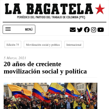
Pasar
al
contenido
principal
Toggle
navigation
Edición 75
Movilización social y política
Internacional
5 Marzo, 2021
20 años de creciente
movilización social y política