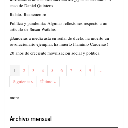
caso de Daniel Quintero
Relato. Reencuentro
Política y pandemia: Algunas reflexiones respecto a un
artículo de Susan Watkins
¡Banderas a media asta en señal de duelo: ha muerto un
revolucionario ejemplar, ha muerto Flaminio Cárdenas!
20 años de creciente movilización social y política
Paginación
Página
1
Página
2
Página
3
Página
4
Página
5
Página
6
Página
7
Página
8
Página
9
…
actual
Siguiente
Siguiente >
Última
Último »
página
página
more
Archivo mensual