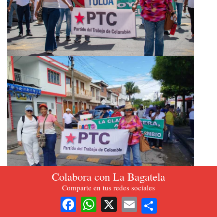
Colabora con La Bagatela
Comparte en tus redes sociales
Tulua - Valle
Share
Facebook
WhatsApp
X
Email