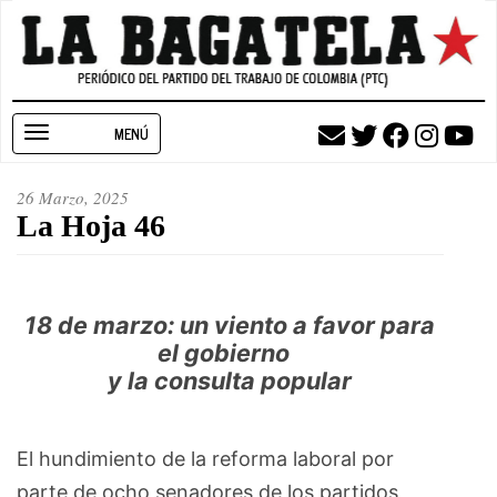
Pasar
al
contenido
principal
Toggle
navigation
26 Marzo, 2025
La Hoja 46
18 de marzo: un viento a favor para
el gobierno
y la consulta popular
El hundimiento de la reforma laboral por
parte de ocho senadores de los partidos