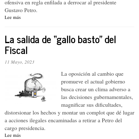
ofensiva en regla enfilada a derrocar al presidente
Gustavo Petro.
Lee más
sobre
Editorial:
“Golpe
La salida de “gallo basto” del
Blando”
e
Fiscal
implacables
retaliaciones
11 Mayo, 2023
fragua
la
La oposición al cambio que
extrema
promueve el actual gobierno
derecha
busca crear un clima adverso a
al
gobierno
las decisiones gubernamentales,
Petro
magnificar sus dificultades,
distorsionar los hechos y montar un complot que dé lugar
a acciones ilegales encaminadas a retirar a Petro del
cargo presidencia.
Lee más
sobre