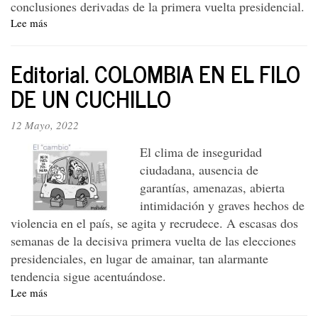
conclusiones derivadas de la primera vuelta presidencial.
Lee más
sobre
¡Petro
presidente,
Editorial. COLOMBIA EN EL FILO
y
alto
DE UN CUCHILLO
al
admirador
12 Mayo, 2022
de
Hitler!
El clima de inseguridad
ciudadana, ausencia de
garantías, amenazas, abierta
intimidación y graves hechos de
violencia en el país, se agita y recrudece. A escasas dos
semanas de la decisiva primera vuelta de las elecciones
presidenciales, en lugar de amainar, tan alarmante
tendencia sigue acentuándose.
Lee más
sobre
Editorial. COLOMBIA