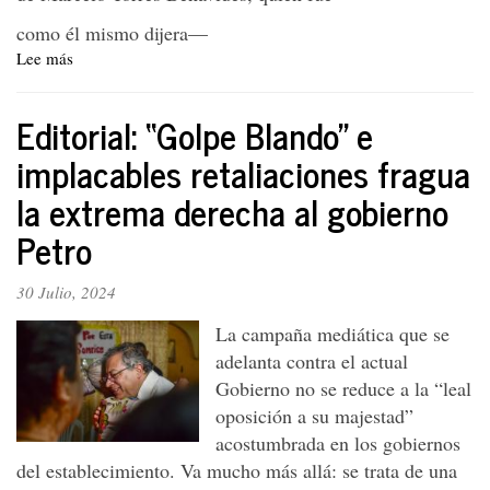
como él mismo dijera
—
Lee más
sobre
Absuelto
Marcelo
Editorial: “Golpe Blando” e
Torres
en
implacables retaliaciones fragua
proceso
la extrema derecha al gobierno
penal
lleno
Petro
de
infundios
y
30 Julio, 2024
arbitrariedades
La campaña mediática que se
adelanta contra el actual
Gobierno no se reduce a la “leal
oposición a su majestad”
acostumbrada en los gobiernos
del establecimiento. Va mucho más allá: se trata de una