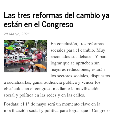
La
salida
Las tres reformas del cambio ya
de
“gallo
están en el Congreso
basto”
del
29 Marzo, 2023
Fiscal
En conclusión, tres reformas
sociales para el cambio. Muy
enconados sus debates. Y para
lograr que se aprueben sin
mayores reducciones, estarán
los sectores sociales, dispuestos
a socializarlas, ganar audiencia pública y vencer los
obstáculos en el congreso mediante la movilización
social y política en las redes y en las calles.
Posdata: el 1° de mayo será un momento clave en la
movilización social y política para lograr que l Congreso