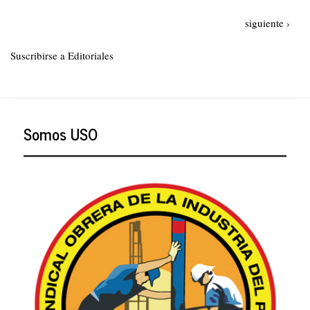
EN
Paginación
EL
Siguiente
siguiente ›
FILO
página
DE
Suscribirse a Editoriales
UN
CUCHILLO
Somos USO