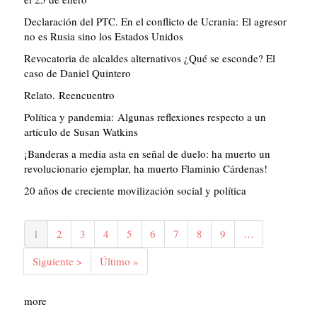
Declaración del PTC. En el conflicto de Ucrania: El agresor
no es Rusia sino los Estados Unidos
Revocatoria de alcaldes alternativos ¿Qué se esconde? El
caso de Daniel Quintero
Relato. Reencuentro
Política y pandemia: Algunas reflexiones respecto a un
artículo de Susan Watkins
¡Banderas a media asta en señal de duelo: ha muerto un
revolucionario ejemplar, ha muerto Flaminio Cárdenas!
20 años de creciente movilización social y política
Paginación
Página
1
Página
2
Página
3
Página
4
Página
5
Página
6
Página
7
Página
8
Página
9
…
actual
Siguiente
Siguiente >
Última
Último »
página
página
more