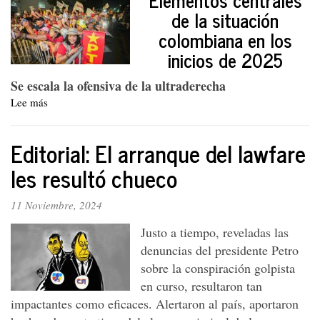
de la situación
colombiana en los
inicios de 2025
Se escala la ofensiva de la ultraderecha
Lee más
sobre
Editorial.
¿Ampliar
Editorial: El arranque del lawfare
el
blanco
les resultó chueco
o
las
11 Noviembre, 2024
alianzas?
Justo a tiempo, reveladas las
denuncias del presidente Petro
sobre la conspiración golpista
en curso, resultaron tan
impactantes como eficaces. Alertaron al país, aportaron