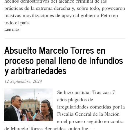
hechos demostrativos del alcance criminal de las
prácticas de la extrema derecha y, sobre todo, provocaron
masivas movilizaciones de apoyo al gobierno Petro en
todo el país.
Lee más
sobre
Editorial:
El
Absuelto Marcelo Torres en
arranque
del
proceso penal lleno de infundios
lawfare
y arbitrariedades
les
resultó
chueco
12 Septiembre, 2024
Se hizo justicia. Tras casi 7
años plagados de
irregularidades cometidas por la
Fiscalía General de la Nación
en el proceso seguido en contra
de Marcelo Torres Benavides, quien fue
—