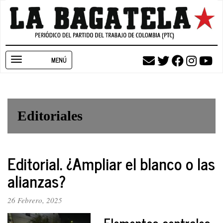
Pasar
al
contenido
principal
Toggle
navigation
Editoriales
Editorial. ¿Ampliar el blanco o las
alianzas?
26 Febrero, 2025
Elementos centrales