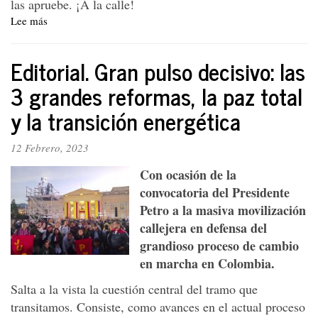
las apruebe. ¡A la calle!
Lee más
sobre
Las
tres
Editorial. Gran pulso decisivo: las
reformas
del
3 grandes reformas, la paz total
cambio
y la transición energética
ya
están
en
12 Febrero, 2023
el
Congreso
Con ocasión de la
convocatoria del Presidente
Petro a la masiva movilización
callejera en defensa del
grandioso proceso de cambio
en marcha en Colombia.
Salta a la vista la cuestión central del tramo que
transitamos. Consiste, como avances en el actual proceso