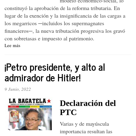
modelo económico-social, lo
constituyó la aprobación de la reforma tributaria. En
lugar de la exención y la insignificancia de las cargas a
los megarricos ─incluidos los supermagnates
financieros─, la nueva tributación progresiva los gravó
con sobretasas e impuesto al patrimonio.
Lee más
sobre
Editorial.
Los
¡Petro presidente, y alto al
100
días
admirador de Hitler!
del
gobierno
9 Junio, 2022
Petro,
balance
Declaración del
y
perspectivas
PTC
Varias y de mayúscula
importancia resultan las