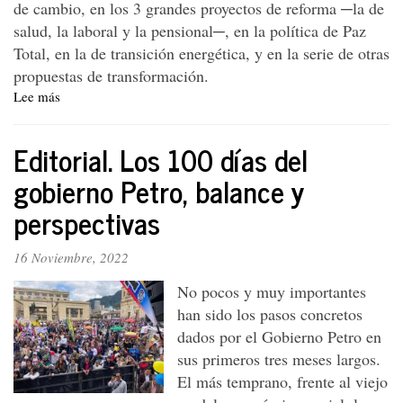
de cambio, en los 3 grandes proyectos de reforma ─la de
salud, la laboral y la pensional─, en la política de Paz
Total, en la de transición energética, y en la serie de otras
propuestas de transformación.
Lee más
sobre
Editorial.
Gran
Editorial. Los 100 días del
pulso
decisivo:
gobierno Petro, balance y
las
perspectivas
3
grandes
reformas,
16 Noviembre, 2022
la
paz
No pocos y muy importantes
total
han sido los pasos concretos
y
dados por el Gobierno Petro en
la
sus primeros tres meses largos.
transición
energética
El más temprano, frente al viejo