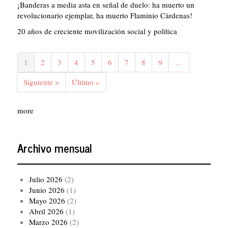
¡Banderas a media asta en señal de duelo: ha muerto un
revolucionario ejemplar, ha muerto Flaminio Cárdenas!
20 años de creciente movilización social y política
Paginación
Página
1
Página
2
Página
3
Página
4
Página
5
Página
6
Página
7
Página
8
Página
9
…
actual
Siguiente
Siguiente >
Última
Último »
página
página
more
Archivo mensual
Julio 2026
(2)
Junio 2026
(1)
Mayo 2026
(2)
Abril 2026
(1)
Marzo 2026
(2)