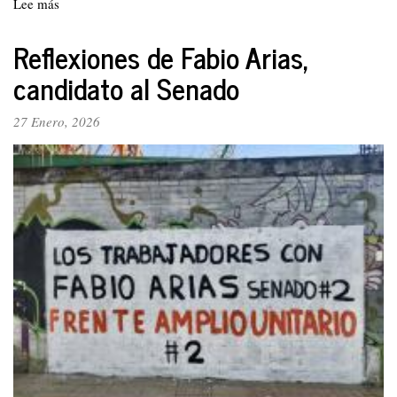
Lee más
sobre
Editorial.
El
Reflexiones de Fabio Arias,
pueblo
candidato al Senado
elegirá
su
senador,
27 Enero, 2026
Fabio
Arias,
vocero
de
los
trabajadores
y
trabajadoras