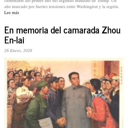
culminante del primer año del segundo mandato de Trump. Un
año marcado por fuertes tensiones entre Washington y la región.
Lee más
sobre
El
difícil
En memoria del camarada Zhou
panorama
En-lai
geopolítico
global
y
26 Enero, 2026
la
reunión
de
Washington