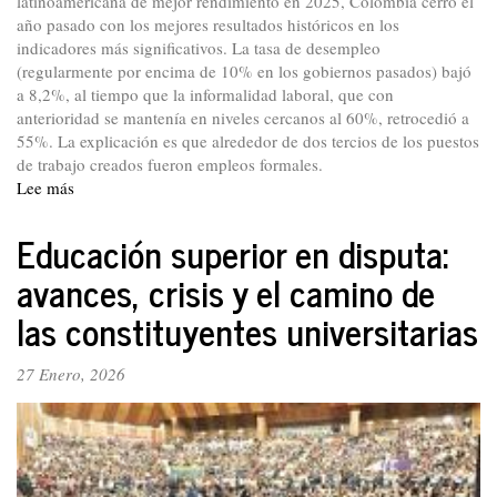
latinoamericana de mejor rendimiento en 2025, Colombia cerró el
año pasado con los mejores resultados históricos en los
indicadores más significativos. La tasa de desempleo
(regularmente por encima de 10% en los gobiernos pasados) bajó
a 8,2%, al tiempo que la informalidad laboral, que con
anterioridad se mantenía en niveles cercanos al 60%, retrocedió a
55%. La explicación es que alrededor de dos tercios de los puestos
de trabajo creados fueron empleos formales.
Lee más
sobre
La
batalla
Educación superior en disputa:
del
avances, crisis y el camino de
gobierno
del
las constituyentes universitarias
cambio:
progreso
27 Enero, 2026
económico,
avances
sociales
y
oposición
política