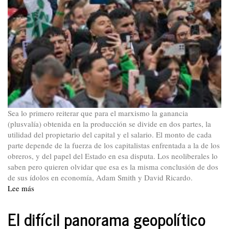
Sea lo primero reiterar que para el marxismo la ganancia
(plusvalía) obtenida en la producción se divide en dos partes, la
utilidad del propietario del capital y el salario. El monto de cada
parte depende de la fuerza de los capitalistas enfrentada a la de los
obreros, y del papel del Estado en esa disputa. Los neoliberales lo
saben pero quieren olvidar que esa es la misma conclusión de dos
de sus ídolos en economía, Adam Smith y David Ricardo.
Lee más
sobre
El
impacto
El difícil panorama geopolítico
de