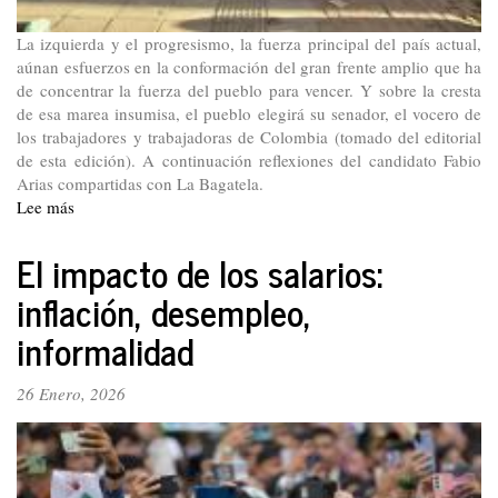
La izquierda y el progresismo, la fuerza principal del país actual,
aúnan esfuerzos en la conformación del gran frente amplio que ha
de concentrar la fuerza del pueblo para vencer. Y sobre la cresta
de esa marea insumisa, el pueblo elegirá su senador, el vocero de
los trabajadores y trabajadoras de Colombia (tomado del editorial
de esta edición). A continuación reflexiones del candidato Fabio
Arias compartidas con La Bagatela.
Lee más
sobre
Reflexiones
de
El impacto de los salarios:
Fabio
inflación, desempleo,
Arias,
candidato
informalidad
al
Senado
26 Enero, 2026