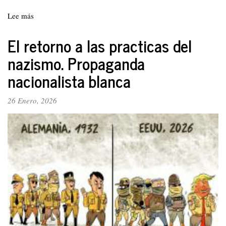
Lee más
sobre
Theodor
Adorno,
El retorno a las practicas del
Wilhelm
nazismo. Propaganda
Reich
y
nacionalista blanca
las
ambivalencias
26 Enero, 2026
de
la
aplicación
del
concepto
fascismo
en
el
mundo
actual