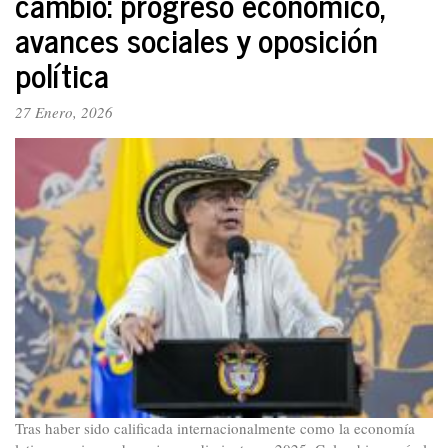
cambio: progreso económico,
Amplio
avances sociales y oposición
Unitario
y
política
el
PTC
27 Enero, 2026
Tras haber sido calificada internacionalmente como la economía