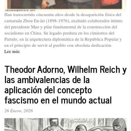
Han transcurrido cincuenta años desde la desaparición física del
camarada Zhou En-lai (1898-1976), exaltado colaborador íntimo
del presidente Mao y pilar fundamental de la construcción del
socialismo en China. Su legado perdura en los cimientos del
Partido, en la arquitectura diplomática de la República Popular y
en el principio de servir al pueblo con absoluta dedicación.
Lee más
sobre
En
memoria
Theodor Adorno, Wilhelm Reich y
del
las ambivalencias de la
camarada
Zhou
aplicación del concepto
En-
lai
fascismo en el mundo actual
26 Enero, 2026