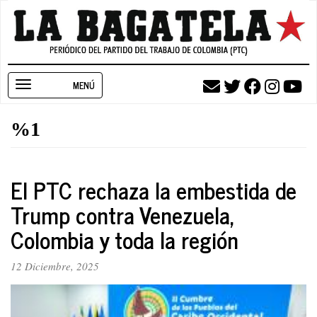
Pasar
al
contenido
principal
Toggle
navigation
%1
El PTC rechaza la embestida de
Trump contra Venezuela,
Colombia y toda la región
12 Diciembre, 2025