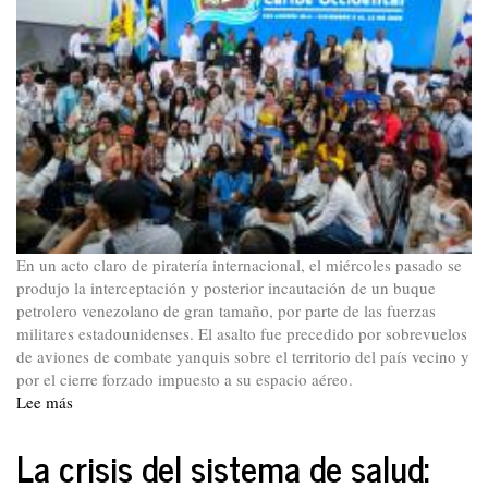
En un acto claro de piratería internacional, el miércoles pasado se
produjo la interceptación y posterior incautación de un buque
petrolero venezolano de gran tamaño, por parte de las fuerzas
militares estadounidenses. El asalto fue precedido por sobrevuelos
de aviones de combate yanquis sobre el territorio del país vecino y
por el cierre forzado impuesto a su espacio aéreo.
Lee más
sobre
El
PTC
La crisis del sistema de salud:
rechaza