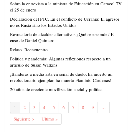
Sobre la entrevista a la ministra de Educación en Caracol TV
el 25 de enero
Declaración del PTC. En el conflicto de Ucrania: El agresor
no es Rusia sino los Estados Unidos
Revocatoria de alcaldes alternativos ¿Qué se esconde? El
caso de Daniel Quintero
Relato. Reencuentro
Política y pandemia: Algunas reflexiones respecto a un
artículo de Susan Watkins
¡Banderas a media asta en señal de duelo: ha muerto un
revolucionario ejemplar, ha muerto Flaminio Cárdenas!
20 años de creciente movilización social y política
Paginación
Página
1
Página
2
Página
3
Página
4
Página
5
Página
6
Página
7
Página
8
Página
9
…
actual
Siguiente
Siguiente >
Última
Último »
página
página