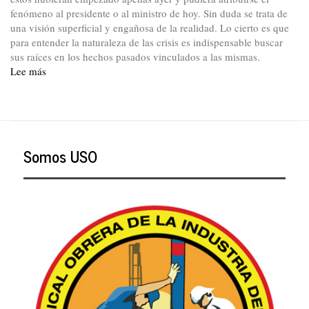
fenómeno al presidente o al ministro de hoy. Sin duda se trata de
una visión superficial y engañosa de la realidad. Lo cierto es que
para entender la naturaleza de las crisis es indispensable buscar
sus raíces en los hechos pasados vinculados a las mismas.
Lee más
sobre
La
crisis
del
sistema
de
Somos USO
salud:
causas,
soluciones
y
obstáculos