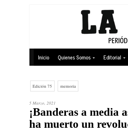
Pasar
al
contenido
principal
Navegación
Inicio
Quienes Somos
Editorial
principal
Edición 75
memoria
5 Marzo, 2021
¡Banderas a media as
ha muerto un revolu