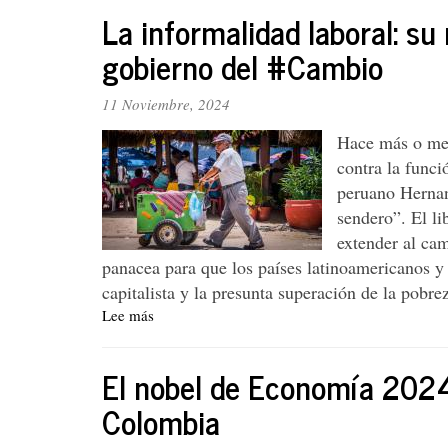
iguana
La informalidad laboral: su
está
más
gobierno del #Cambio
viva
que
11 Noviembre, 2024
nunca
Hace más o men
contra la funci
peruano Hernan
sendero”. El li
extender al ca
panacea para que los países latinoamericanos y
capitalista y la presunta superación de la pobre
Lee más
sobre
La
informalidad
El nobel de Economía 2024 
laboral:
su
Colombia
medición,
causas