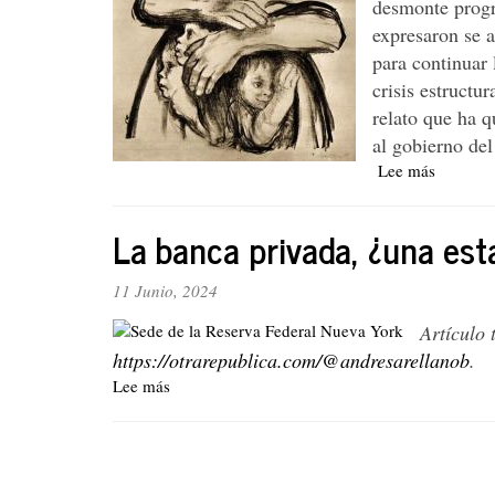
desmonte progr
sobre
expresaron se 
los
para continuar 
obstácul
crisis estructu
a
la
relato que ha q
inversió
al gobierno del
en
Lee más
sobre
Colombi
La
crisis
La banca privada, ¿una est
de
la
salud
11 Junio, 2024
sigue
Artículo
su
marcha,
https://otrarepublica.com/@andresarellanob
.
se
Lee más
sobre
requiere
La
la
banca
Paginación
reforma
privada,
¿una