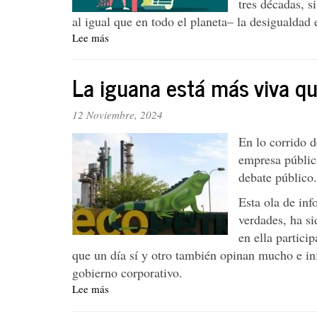
tres décadas, s
al igual que en todo el planeta– la desigualda
Lee más
sobre
La
política
La iguana está más viva q
fiscal
y
la
12 Noviembre, 2024
desigualdad
En lo corrido d
social
en
empresa públic
Colombia
debate público.
Esta ola de inf
verdades, ha s
en ella partici
que un día sí y otro también opinan mucho e in
gobierno corporativo.
Lee más
sobre
La