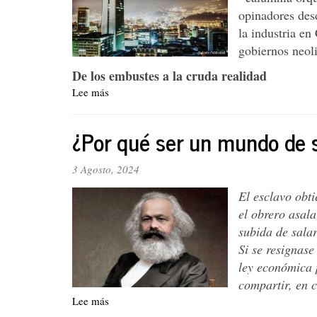
agraria
opinadores desd
en
la industria e
Colombia
gobiernos neoli
De los embustes a la cruda realidad
Lee más
sobre
De
la
¿Por qué ser un mundo de s
reprimarización
a
la
3 Agosto, 2024
reindustrialización
El esclavo obti
el obrero asala
subida de sala
Si se resignase
ley económica 
compartir, en 
Lee más
sobre
¿Por