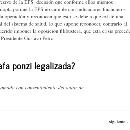
esivo de la EPS, decisión que conforme ellos mismos
adopta porque la EPS no cumple con indicadores financieros
la operación y reconocen que esto se debe a que existe una
os
ral del sistema de salud, lo que supone reconocer, contrario al
uerido imponer la oposición filibustera, que esta crisis preced
n
 Presidente Gustavo Petro.
a
afa ponzi legalizada?
 tomado con consentimiento del autor de
Siguiente
siguiente ›
página