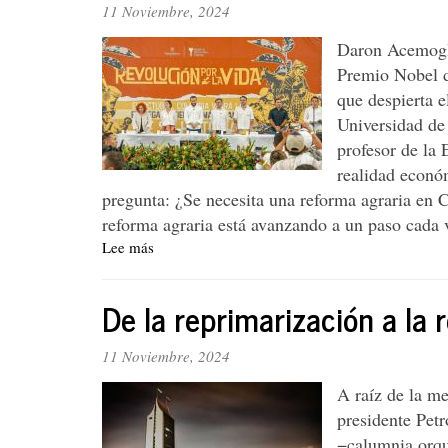
11 Noviembre, 2024
y
respuestas
Daron Acemogl
del
Premio Nobel d
gobierno
que despierta e
del
#Cambio
Universidad de
profesor de la 
realidad económ
pregunta: ¿Se necesita una reforma agraria en 
reforma agraria está avanzando a un paso cada 
Lee más
sobre
El
nobel
De la reprimarización a la r
de
Economía
2024
11 Noviembre, 2024
frente
A raíz de la me
a
la
presidente Petr
reforma
−calumnia orqu