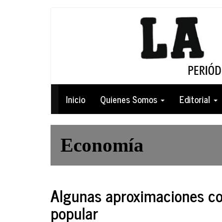
Pasar
al
contenido
principal
Navegación
Inicio
Quienes Somos
Editorial
principal
Economía
Algunas aproximaciones co
popular