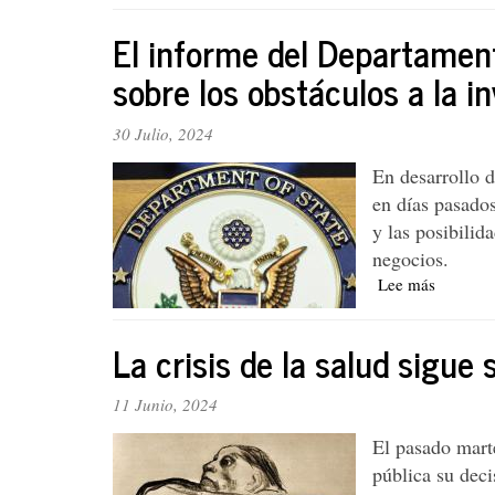
qué
El informe del Departamen
ser
un
sobre los obstáculos a la i
mundo
de
30 Julio, 2024
salarios
dignos?
En desarrollo d
en días pasados
y las posibilid
negocios.
Lee más
sobre
El
informe
La crisis de la salud sigue
del
Departa
de
11 Junio, 2024
Estado
El pasado mart
de
Estados
pública su deci
Unidos