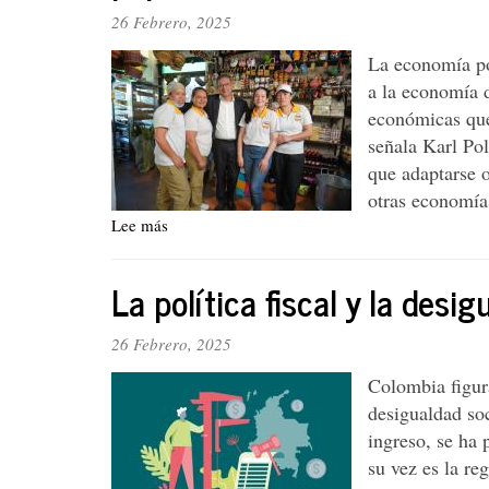
26 Febrero, 2025
La economía pop
a la economía 
económicas que
señala Karl Po
que adaptarse o
otras economía
Lee más
sobre
Algunas
aproximaciones
La política fiscal y la desi
conceptuales
sobre
la
26 Febrero, 2025
economía
Colombia figura
popular
desigualdad soc
ingreso, se ha
su vez es la re