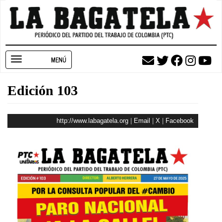
Pasar
al
contenido
principal
Toggle
navigation
Edición 103
http://www.labagatela.org
|
Email
|
X
|
Facebook