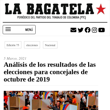
Pasar
al
contenido
principal
Toggle
navigation
Edición 75
elecciones
Nacional
5 Marzo, 2021
Análisis de los resultados de las
elecciones para concejales de
octubre de 2019