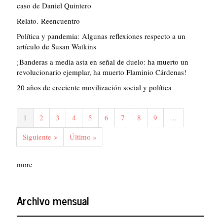
caso de Daniel Quintero
Relato. Reencuentro
Política y pandemia: Algunas reflexiones respecto a un
artículo de Susan Watkins
¡Banderas a media asta en señal de duelo: ha muerto un
revolucionario ejemplar, ha muerto Flaminio Cárdenas!
20 años de creciente movilización social y política
Paginación
Página
1
Página
2
Página
3
Página
4
Página
5
Página
6
Página
7
Página
8
Página
9
…
actual
Siguiente
Siguiente >
Última
Último »
página
página
more
Archivo mensual