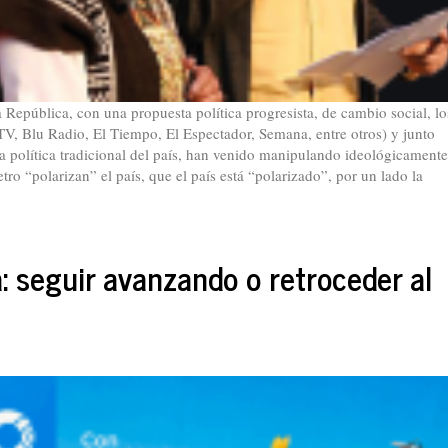
a República, con una propuesta política progresista, de cambio social, lo
, Blu Radio, El Tiempo, El Espectador, Semana, entre otros) y junto
la política tradicional del país, han venido manipulando ideológicamente
tro “polarizan” el país, que el país está “polarizado”, por un lado la
: seguir avanzando o retroceder al