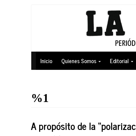
Pasar
al
contenido
principal
Navegación
Inicio
Quienes Somos
Editorial
principal
%1
A propósito de la “polarizac