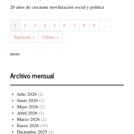
20 años de creciente movilización social y política
Paginación
Página
1
Página
2
Página
3
Página
4
Página
5
Página
6
Página
7
Página
8
Página
9
…
actual
Siguiente
Siguiente >
Última
Último »
página
página
more
Archivo mensual
Julio 2026
(2)
Junio 2026
(1)
Mayo 2026
(2)
Abril 2026
(1)
Marzo 2026
(2)
Enero 2026
(10)
Diciembre 2025
(2)