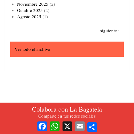
Noviembre 2025
(2)
Octubre 2025
(2)
Agosto 2025
(1)
Paginación
Siguiente
siguiente ›
página
Ver todo el archivo
Colabora con La Bagatela
La Bagatela. Periódico oficial del Partido del Trabajo de Colombia.
Comparte en tus redes sociales
2021.
Share
Facebook
WhatsApp
X
Email