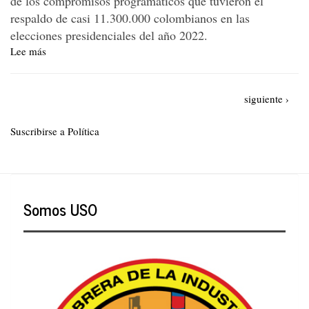
de los compromisos programáticos que tuvieron el
respaldo de casi 11.300.000 colombianos en las
elecciones presidenciales del año 2022.
Lee más
sobre
¿Qué
intereses
Paginación
han
Siguiente
siguiente ›
obstaculizado
página
el
Suscribirse a Política
avance
de
las
reformas
sociales
Somos USO
prioritarias
de
este
gobierno?