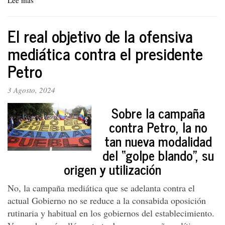
Lee más
sobre
De
las
El real objetivo de la ofensiva
Redes
de
mediática contra el presidente
Yezid
Petro
García:
Contraloría
informa
3 Agosto, 2024
sobre
las
Sobre la campaña
EPS,
contra Petro, la no
Seminario
tan nueva modalidad
2
años
del “golpe blando”, su
del
origen y utilización
gobierno
Petro
No, la campaña mediática que se adelanta contra el
actual Gobierno no se reduce a la consabida oposición
rutinaria y habitual en los gobiernos del establecimiento.