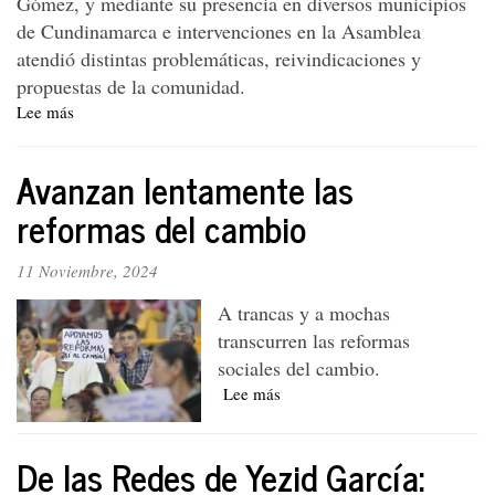
Gómez, y mediante su presencia en diversos municipios
de Cundinamarca e intervenciones en la Asamblea
atendió distintas problemáticas, reivindicaciones y
propuestas de la comunidad.
Lee más
sobre
Ivonnet
Tapia
Avanzan lentamente las
Gómez:
una
reformas del cambio
diputada
del
11 Noviembre, 2024
pueblo
A trancas y a mochas
transcurren las reformas
sociales del cambio.
Lee más
sobre
Avanzan
lentamente
De las Redes de Yezid García:
las
reformas