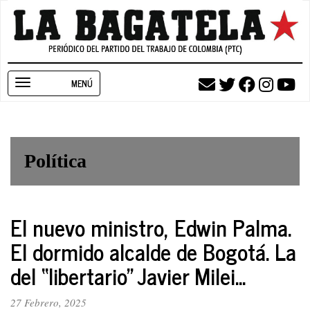
Pasar
al
contenido
principal
Toggle
navigation
Política
El nuevo ministro, Edwin Palma.
El dormido alcalde de Bogotá. La
del “libertario” Javier Milei...
27 Febrero, 2025