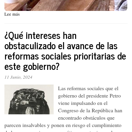
Lee más
sobre
Del
Face
¿Qué intereses han
de
Yezid
obstaculizado el avance de las
García:
reformas sociales prioritarias de
comentarios
en
este gobierno?
las
redes
11 Junio, 2024
Las reformas sociales que el
gobierno del presidente Petro
viene impulsando en el
Congreso de la República han
encontrado obstáculos que
parecen insalvables y ponen en riesgo el cumplimiento