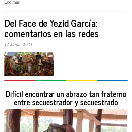
Lee más
sobre
Petro:
2
Del Face de Yezid García:
años
bajo
comentarios en las redes
fuego
11 Junio, 2024
Difícil encontrar un abrazo tan fraterno
entre secuestrador y secuestrado