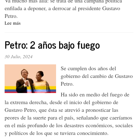
Va mucho más allá: se trata de una campaña política
enfilada a deponer, a derrocar al presidente Gustavo
Petro.
Lee más
sobre
El
real
Petro: 2 años bajo fuego
objetivo
de
la
30 Julio, 2024
ofensiva
Se cumplen dos años del
mediática
contra
gobierno del cambio de Gustavo
el
Petro.
presidente
Ha sido en medio del fuego de
Petro
la extrema derecha, desde el inicio del gobierno de
Gustavo Petro, que ésta se atrevió a pronosticar las
peores de la suerte para el país, señalando que caeríamos
en el más profundo de los desastres económicos, sociales
y políticos de los que se tuviera conocimiento.