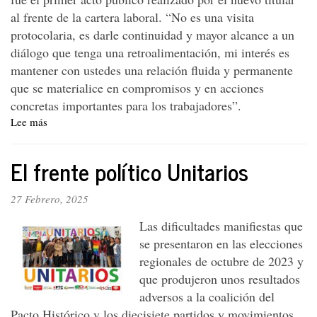
al frente de la cartera laboral. “No es una visita
protocolaria, es darle continuidad y mayor alcance a un
diálogo que tenga una retroalimentación, mi interés es
mantener con ustedes una relación fluida y permanente
que se materialice en compromisos y en acciones
concretas importantes para los trabajadores”.
Lee más
sobre
Ministro
Sanguino
El frente político Unitarios
instauró
“relación
fluida
27 Febrero, 2025
y
Las dificultades manifiestas que
permanente”
con
se presentaron en las elecciones
los
regionales de octubre de 2023 y
trabajadores
que produjeron unos resultados
adversos a la coalición del
Pacto Histórico y los diecisiete partidos y movimientos