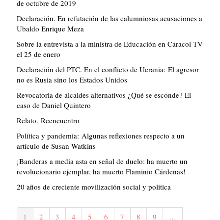
de octubre de 2019
Declaración. En refutación de las calumniosas acusaciones a
Ubaldo Enrique Meza
Sobre la entrevista a la ministra de Educación en Caracol TV
el 25 de enero
Declaración del PTC. En el conflicto de Ucrania: El agresor
no es Rusia sino los Estados Unidos
Revocatoria de alcaldes alternativos ¿Qué se esconde? El
caso de Daniel Quintero
Relato. Reencuentro
Política y pandemia: Algunas reflexiones respecto a un
artículo de Susan Watkins
¡Banderas a media asta en señal de duelo: ha muerto un
revolucionario ejemplar, ha muerto Flaminio Cárdenas!
20 años de creciente movilización social y política
Paginación
Página
1
Página
2
Página
3
Página
4
Página
5
Página
6
Página
7
Página
8
Página
9
…