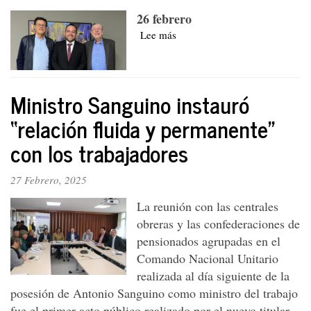
26 febrero
Lee más
sobre
El
nuevo
ministro,
Edwin
Ministro Sanguino instauró
Palma.
“relación fluida y permanente”
El
dormido
con los trabajadores
alcalde
de
27 Febrero, 2025
Bogotá.
La
La reunión con las centrales
del
obreras y las confederaciones de
“libertario”
Javier
pensionados agrupadas en el
Milei...
Comando Nacional Unitario
realizada al día siguiente de la
posesión de Antonio Sanguino como ministro del trabajo
fue el primer acto público realizado por el nuevo titular