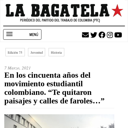
Pasar
al
contenido
principal
Toggle
navigation
Edición 75
Juventud
Historia
7 Marzo, 2021
En los cincuenta años del
movimiento estudiantil
colombiano. “Te quitaron
paisajes y calles de faroles…”