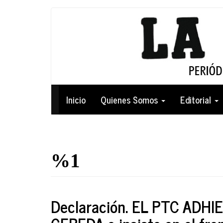
Pasar
al
contenido
principal
Navegación
Inicio
Quienes Somos
Editorial
principal
%1
Declaración. EL PTC ADH