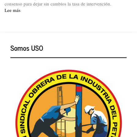
consenso para dejar sin cambios la tasa de intervención.
Lee más
sobre
La
encrucijada
de
Colombia:
seguir
Somos USO
avanzando
o
retroceder
al
pasado