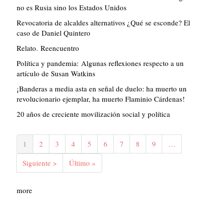
no es Rusia sino los Estados Unidos
Revocatoria de alcaldes alternativos ¿Qué se esconde? El
caso de Daniel Quintero
Relato. Reencuentro
Política y pandemia: Algunas reflexiones respecto a un
artículo de Susan Watkins
¡Banderas a media asta en señal de duelo: ha muerto un
revolucionario ejemplar, ha muerto Flaminio Cárdenas!
20 años de creciente movilización social y política
Paginación
Página
1
Página
2
Página
3
Página
4
Página
5
Página
6
Página
7
Página
8
Página
9
…
actual
Siguiente
Siguiente >
Última
Último »
página
página
more