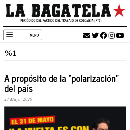
Pasar
al
contenido
principal
Toggle
navigation
%1
A propósito de la “polarización”
del país
27 Mayo, 2026