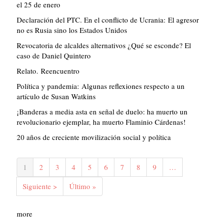
el 25 de enero
Declaración del PTC. En el conflicto de Ucrania: El agresor
no es Rusia sino los Estados Unidos
Revocatoria de alcaldes alternativos ¿Qué se esconde? El
caso de Daniel Quintero
Relato. Reencuentro
Política y pandemia: Algunas reflexiones respecto a un
artículo de Susan Watkins
¡Banderas a media asta en señal de duelo: ha muerto un
revolucionario ejemplar, ha muerto Flaminio Cárdenas!
20 años de creciente movilización social y política
Paginación
Página
1
Página
2
Página
3
Página
4
Página
5
Página
6
Página
7
Página
8
Página
9
…
actual
Siguiente
Siguiente >
Última
Último »
página
página
more