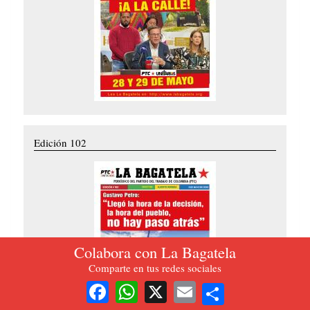
Edición 102
Colabora con La Bagatela
Comparte en tus redes sociales
Share
Facebook
WhatsApp
X
Email