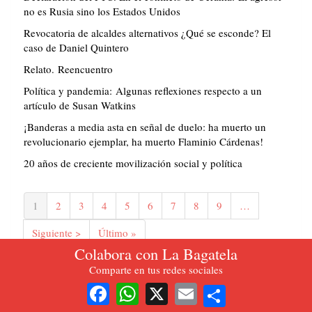
no es Rusia sino los Estados Unidos
Revocatoria de alcaldes alternativos ¿Qué se esconde? El
caso de Daniel Quintero
Relato. Reencuentro
Política y pandemia: Algunas reflexiones respecto a un
artículo de Susan Watkins
¡Banderas a media asta en señal de duelo: ha muerto un
revolucionario ejemplar, ha muerto Flaminio Cárdenas!
20 años de creciente movilización social y política
Paginación
Página
1
Página
2
Página
3
Página
4
Página
5
Página
6
Página
7
Página
8
Página
9
…
actual
Siguiente
Siguiente >
Última
Último »
página
página
Colabora con La Bagatela
Comparte en tus redes sociales
more
Share
Facebook
WhatsApp
X
Email