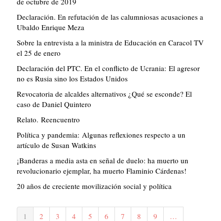
de octubre de 2019
Declaración. En refutación de las calumniosas acusaciones a
Ubaldo Enrique Meza
Sobre la entrevista a la ministra de Educación en Caracol TV
el 25 de enero
Declaración del PTC. En el conflicto de Ucrania: El agresor
no es Rusia sino los Estados Unidos
Revocatoria de alcaldes alternativos ¿Qué se esconde? El
caso de Daniel Quintero
Relato. Reencuentro
Política y pandemia: Algunas reflexiones respecto a un
artículo de Susan Watkins
¡Banderas a media asta en señal de duelo: ha muerto un
revolucionario ejemplar, ha muerto Flaminio Cárdenas!
20 años de creciente movilización social y política
Paginación
Página
1
Página
2
Página
3
Página
4
Página
5
Página
6
Página
7
Página
8
Página
9
…