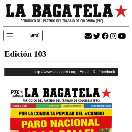
Pasar
al
contenido
principal
Toggle
navigation
Edición 103
http://www.labagatela.org
|
Email
|
X
|
Facebook