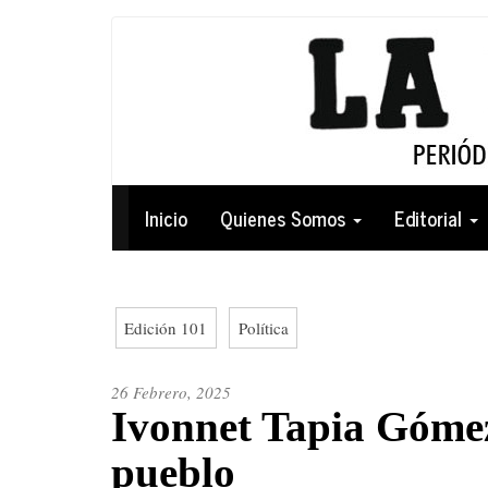
Pasar
al
contenido
principal
Navegación
Inicio
Quienes Somos
Editorial
principal
Edición 101
Política
26 Febrero, 2025
Ivonnet Tapia Gómez
pueblo