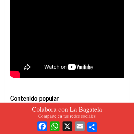
Contenido popular
Colabora con La Bagatela
Comparte en tus redes sociales
Editorial. El Pacto Histórico, por la unidad y el cambio: gran
Share
paso adelante
Facebook
WhatsApp
X
Email
Editorial. La criminal demora de la vacunación en Colombia