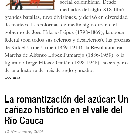
social colombiana. Desde
mediados del siglo XIX libró
grandes batallas, tuvo divisiones, y derivó en diversidad
de matices. Las reformas de medio siglo durante el
gobierno de José Hilario López (1798-1869), la época
federal (con todos sus aciertos y desaciertos), las proezas
de Rafael Uribe Uribe (1859-1914), la Revolución en
Marcha de Alfonso López Pumarejo (1886-1959), o la
figura de Jorge Eliecer Gaitán (1898-1948), hacen parte
de una historia de más de siglo y medio.
Lee más
sobre
¿Y
dónde
La romantización del azúcar: Un
está
el
cañazo histórico en el valle del
liberalismo
Río Cauca
popular
colombiano?
12 Noviembre, 2024