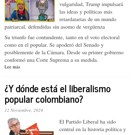
vulgaridad, Trump impulsará
las ideas y políticas más
retardatarias de un mundo
patriarcal, defendidas sin asomo de vergüenza
Su triunfo fue contundente, tanto en el voto electoral
como en el popular. Se apoderó del Senado y
posiblemente de la Cámara. Desde su primer gobierno
conformó una Corte Suprema a su medida.
Lee más
sobre
El
batacazo
¿Y dónde está el liberalismo
de
la
popular colombiano?
ultraderecha
12 Noviembre, 2024
El Partido Liberal ha sido
central en la historia política y