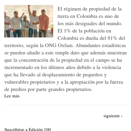
partidario
El régimen de propiedad de la
tierra en Colombia es uno de
los más desiguales del mundo.
El 1% de la población en
Colombia es dueña del 81% del
territorio, según la ONG Oxfam. Abundantes estadísticas
se pueden añadir a este simple dato que además muestran
que la concentración de la propiedad en el campo se ha
incrementado en los últimos años debido a la violencia
que ha llevado al desplazamiento de pequeños y
vulnerables propietarios y a la apropiación por la fuerza
de predios por parte grandes propietarios.
Lee más
sobre
De
nuevo
Paginación
suena
Siguiente
siguiente ›
en
página
Colombia:
Suscribirse a Edición 100