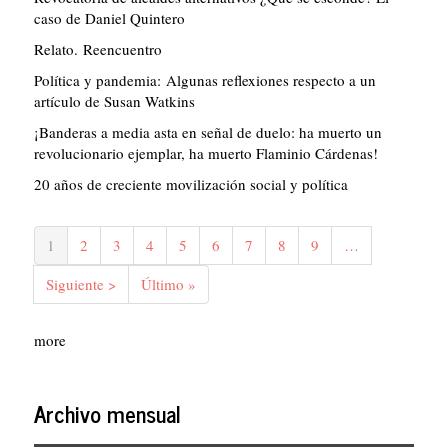
caso de Daniel Quintero
Relato. Reencuentro
Política y pandemia: Algunas reflexiones respecto a un
artículo de Susan Watkins
¡Banderas a media asta en señal de duelo: ha muerto un
revolucionario ejemplar, ha muerto Flaminio Cárdenas!
20 años de creciente movilización social y política
Paginación
Página
1
Página
2
Página
3
Página
4
Página
5
Página
6
Página
7
Página
8
Página
9
…
actual
Siguiente
Siguiente >
Última
Último »
página
página
more
Archivo mensual