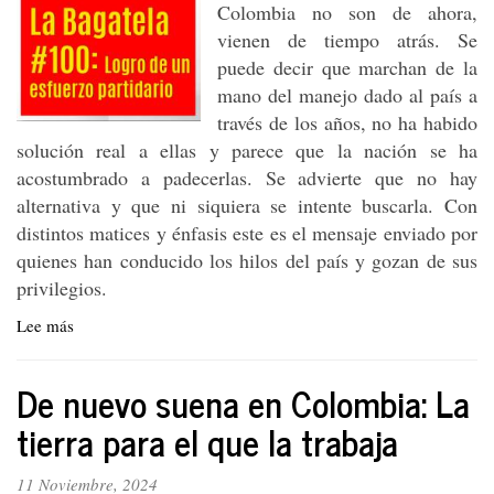
Colombia no son de ahora,
vienen de tiempo atrás. Se
puede decir que marchan de la
mano del manejo dado al país a
través de los años, no ha habido
solución real a ellas y parece que la nación se ha
acostumbrado a padecerlas. Se advierte que no hay
alternativa y que ni siquiera se intente buscarla. Con
distintos matices y énfasis este es el mensaje enviado por
quienes han conducido los hilos del país y gozan de sus
privilegios.
Lee más
sobre
La
Bagatela
De nuevo suena en Colombia: La
#100:
Logro
tierra para el que la trabaja
de
un
11 Noviembre, 2024
esfuerzo