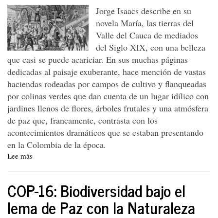
Jorge Isaacs describe en su
novela María, las tierras del
Valle del Cauca de mediados
del Siglo XIX, con una belleza
que casi se puede acariciar. En sus muchas páginas
dedicadas al paisaje exuberante, hace mención de vastas
haciendas rodeadas por campos de cultivo y flanqueadas
por colinas verdes que dan cuenta de un lugar idílico con
jardines llenos de flores, árboles frutales y una atmósfera
de paz que, francamente, contrasta con los
acontecimientos dramáticos que se estaban presentando
en la Colombia de la época.
Lee más
sobre
La
romantización
COP-16: Biodiversidad bajo el
del
azúcar:
lema de Paz con la Naturaleza
Un
cañazo