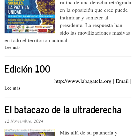
rutina de una derecha retrógrada
en la oposición que cree puede
intimidar y someter al
presidente. La respuesta han
sido las movilizaciones masivas
en todo el territorio nacional.
Lee más
sobre
A
la
Edición 100
calle
el
21
http://www.labagatela.org
|
Email
|
de
Lee más
sobre
noviembre
Edición
100
El batacazo de la ultraderecha
12 Noviembre, 2024
Más allá de su patanería y