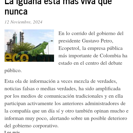
bajo
nunca
el
lema
12 Noviembre, 2024
de
Paz
En lo corrido del gobierno del
con
presidente Gustavo Petro,
la
Ecopetrol, la empresa pública
Naturaleza
más importante de Colombia ha
estado en el centro del debate
público.
Esta ola de información a veces mezcla de verdades,
noticias falsas o medias verdades, ha sido amplificada
por los medios de comunicación tradicionales y en ella
participan activamente los anteriores administradores de
la compañía que un día sí y otro también opinan mucho e
informan muy poco, alertando sobre un posible deterioro
del gobierno corporativo.
Lee más
sobre