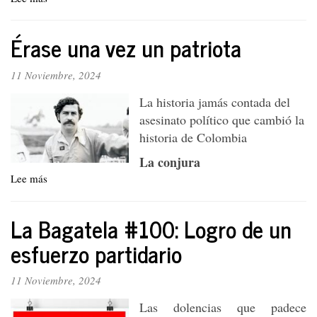
La
iguana
Érase una vez un patriota
está
más
viva
11 Noviembre, 2024
que
La historia jamás contada del
nunca
asesinato político que cambió la
historia de Colombia
La conjura
Lee más
sobre
Érase
una
La Bagatela #100: Logro de un
vez
un
esfuerzo partidario
patriota
11 Noviembre, 2024
Las dolencias que padece