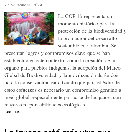
12 Noviembre, 2024
histórico
en
La COP-16 representa un
el
momento histórico para la
valle
protección de la biodiversidad y
del
Río
la promoción del desarrollo
Cauca
sostenible en Colombia. Se
presentan logros y compromisos clave que se han
establecido en este contexto, como la creación de un
órgano para pueblos indígenas, la adopción del Marco
Global de Biodiversidad, y la movilización de fondos
para la conservación, enfatizando que para el éxito de
estos esfuerzos es necesario un compromiso genuino a
nivel global, especialmente por parte de los países con
mayores responsabilidades ecológicas.
Lee más
sobre
COP-
16:
La iguana está más viva que
Biodiversidad