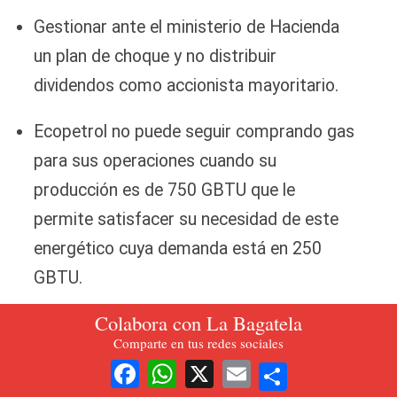
Gestionar ante el ministerio de Hacienda
un plan de choque y no distribuir
dividendos como accionista mayoritario.
Ecopetrol no puede seguir comprando gas
para sus operaciones cuando su
producción es de 750 GBTU que le
permite satisfacer su necesidad de este
energético cuya demanda está en 250
GBTU.
Colabora con La Bagatela
A manera de ejemplo hoy vendemos lo
Comparte en tus redes sociales
que producimos a un $1 peso para
Share
Facebook
WhatsApp
X
Email
comprarlo en $ 10. Esto hay que revisarlo