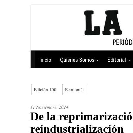
Pasar
al
contenido
principal
Navegación
Inicio
Quienes Somos
Editorial
principal
Edición 100
Economía
11 Noviembre, 2024
De la reprimarizació
reindustrialización