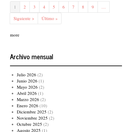
Paginación
Página
1
Página
2
Página
3
Página
4
Página
5
Página
6
Página
7
Página
8
Página
9
…
actual
Siguiente
Siguiente >
Última
Último »
página
página
more
Archivo mensual
Julio 2026
(2)
Junio 2026
(1)
Mayo 2026
(2)
Abril 2026
(1)
Marzo 2026
(2)
Enero 2026
(10)
Diciembre 2025
(2)
Noviembre 2025
(2)
Octubre 2025
(2)
Agosto 2025
(1)