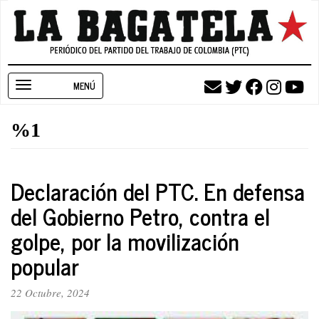
Pasar
al
contenido
principal
Toggle
navigation
%1
Declaración del PTC. En defensa
del Gobierno Petro, contra el
golpe, por la movilización
popular
22 Octubre, 2024