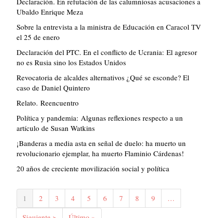
Declaración. En refutación de las calumniosas acusaciones a
Ubaldo Enrique Meza
Sobre la entrevista a la ministra de Educación en Caracol TV
el 25 de enero
Declaración del PTC. En el conflicto de Ucrania: El agresor
no es Rusia sino los Estados Unidos
Revocatoria de alcaldes alternativos ¿Qué se esconde? El
caso de Daniel Quintero
Relato. Reencuentro
Política y pandemia: Algunas reflexiones respecto a un
artículo de Susan Watkins
¡Banderas a media asta en señal de duelo: ha muerto un
revolucionario ejemplar, ha muerto Flaminio Cárdenas!
20 años de creciente movilización social y política
Paginación
Página
1
Página
2
Página
3
Página
4
Página
5
Página
6
Página
7
Página
8
Página
9
…
actual
Siguiente
Siguiente >
Última
Último »