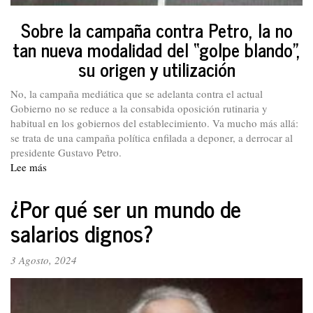
Sobre la campaña contra Petro, la no
tan nueva modalidad del “golpe blando”,
su origen y utilización
No, la campaña mediática que se adelanta contra el actual
Gobierno no se reduce a la consabida oposición rutinaria y
habitual en los gobiernos del establecimiento. Va mucho más allá:
se trata de una campaña política enfilada a deponer, a derrocar al
presidente Gustavo Petro.
Lee más
sobre
El
real
¿Por qué ser un mundo de
objetivo
salarios dignos?
de
la
ofensiva
3 Agosto, 2024
mediática
contra
el