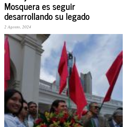
Mosquera es seguir
un
mundo
desarrollando su legado
de
salarios
2 Agosto, 2024
dignos?