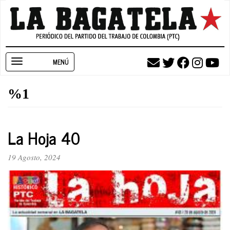
Pasar
al
contenido
principal
Toggle
navigation
%1
La Hoja 40
19 Agosto, 2024