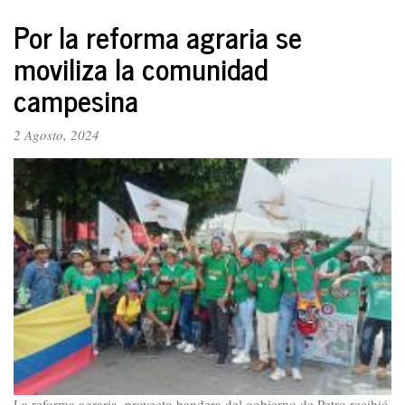
El
mejor
Por la reforma agraria se
tributo
moviliza la comunidad
a
Francisco
campesina
Mosquera
es
2 Agosto, 2024
seguir
desarrollando
su
legado
La reforma agraria, proyecto bandera del gobierno de Petro recibió