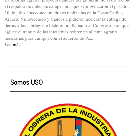
el respaldo de miles de campesinos que se movilizaron el pasado
20 de julio. Las concentraciones realizadas en la Costa Caribe,
Arauca, Villavicencio y Caucasia pidieron acelerar la entrega de
tierras a los labriegos e hicieron un llamado al Congreso para que
agilice el trámite de las iniciativas referentes al tema agrario,
necesarias para cumplir con el acuerdo de Paz.
Lee más
sobre
Por
la
reforma
agraria
se
Somos USO
moviliza
la
comunidad
campesina