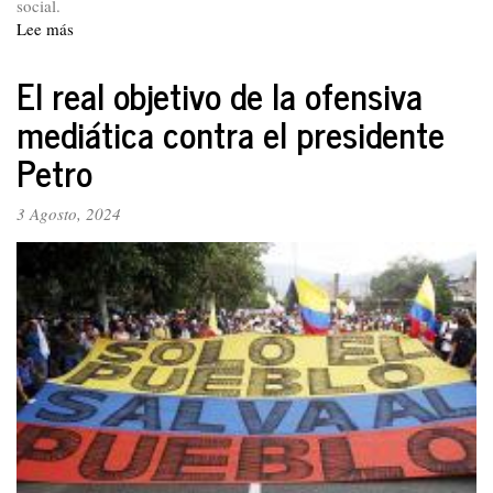
social.
Lee más
sobre
Declaración.
En
El real objetivo de la ofensiva
respaldo
mediática contra el presidente
a
la
Petro
soberanía
y
3 Agosto, 2024
autodeterminación
del
pueblo
venezolano