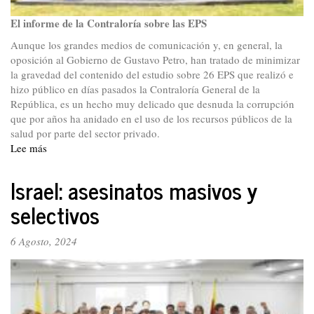
El informe de la Contraloría sobre las EPS
Aunque los grandes medios de comunicación y, en general, la
oposición al Gobierno de Gustavo Petro, han tratado de minimizar
la gravedad del contenido del estudio sobre 26 EPS que realizó e
hizo público en días pasados la Contraloría General de la
República, es un hecho muy delicado que desnuda la corrupción
que por años ha anidado en el uso de los recursos públicos de la
salud por parte del sector privado.
Lee más
sobre
De
las
Israel: asesinatos masivos y
Redes
selectivos
de
Yezid
García:
6 Agosto, 2024
Contraloría
informa
sobre
las
EPS,