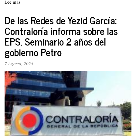
Lee más
sobre
La
crisis
De las Redes de Yezid García:
de
Contraloría informa sobre las
Venezuela
y
EPS, Seminario 2 años del
las
lecciones
gobierno Petro
del
período
7 Agosto, 2024