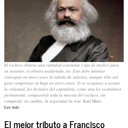
presidente
Petro
El esclavo obtiene una cantidad constante y fija de medios para
su sustento; el obrero asalariado, no. Este debe intentar
conseguir en unos casos la subida de salarios, aunque sólo sea
para compensar su baja en otros casos. Si se resignase a acatar
la voluntad, los dictados del capitalista, como una ley económica
permanente, compartiría toda la miseria del esclavo, sin
compartir, en cambio, la seguridad de éste.
Karl Marx.
Lee más
sobre
¿Por
qué
El mejor tributo a Francisco
ser