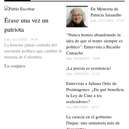
En Memoria de
Patricia Jaramillo
Érase una vez un
Lun, 11/11/2024 - 17:43
patriota
“Nunca hemos abandonado la
Lun, 11/11/2024 - 19:49
idea de que el teatro siempre es
La historia jamás contada del
político”: Entrevista a Ricardo
asesinato político que cambió la
Camacho
historia de Colombia
Mar, 03/28/2023 - 19:08
La conjura
¡La poesía es resistencia!
Lun, 10/04/2021 - 11:32
Entrevista a Juliana Ortiz de
Proimágenes. ¿En qué beneficia
la Ley de Cine a los
realizadores?
Vie, 08/27/2021 - 10:17
La ciencia en el gobierno
Duque: una sumatoria más de
desaciertos