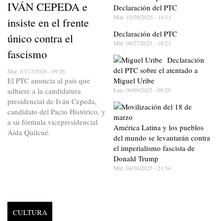
IVÁN CEPEDA e
Declaración del PTC
Mar, 10/28/2025 - 16:11
insiste en el frente
Declaración del PTC
único contra el
Mié, 08/27/2025 - 18:23
fascismo
Declaración
del PTC sobre el atentado a
Mar, 03/17/2026 - 09:26
El PTC anuncia al país que
Miguel Uribe
adhiere a la candidatura
Lun, 06/09/2025 - 09:29
presidencial de Iván Cepeda,
candidato del Pacto Histórico, y
a su fórmula vicepresidencial
América Latina y los pueblos
Aída Quilcué.
del mundo se levantarán contra
el imperialismo fascista de
Donald Trump
Mié, 04/30/2025 - 21:54
CULTURA