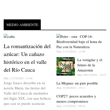
MEDIO AMBIENTE
COP-16:
Biodiversidad bajo el lema de
La romantización del
Paz con la Naturaleza
Mar, 11/12/2024 - 11:09
azúcar: Un cañazo
La vorágine y el
histórico en el valle
futuro de la
del Río Cauca
Amazonía
Mar, 06/11/2024 - 19:47
Mar, 11/12/2024 - 11:44
Jorge Isaacs describe en su
La Mojana: un país posible
novela María, las tierras del
Mar, 03/28/2023 - 19:11
Valle del Cauca de mediados
COP27: pocos acuerdos y
del Siglo XIX, con una belleza
menos compromisos
que casi se puede acariciar.
Mar, 11/15/2022 - 08:16