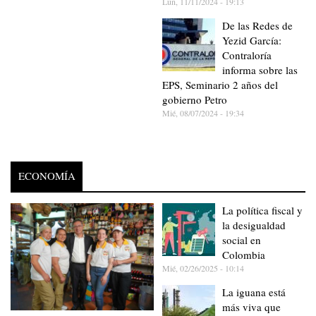
Lun, 11/11/2024 - 19:13
De las Redes de
Yezid García:
Contraloría
informa sobre las
EPS, Seminario 2 años del
gobierno Petro
Mié, 08/07/2024 - 19:34
ECONOMÍA
La política fiscal y
la desigualdad
social en
Colombia
Mié, 02/26/2025 - 10:14
La iguana está
más viva que