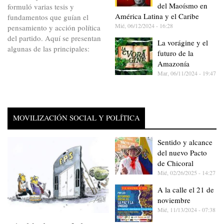
del Maoísmo en
formuló varias tesis y
América Latina y el Caribe
fundamentos que guían el
Mié, 06/12/2024 - 16:28
pensamiento y acción política
del partido. Aquí se presentan
La vorágine y el
algunas de las principales:
futuro de la
Amazonía
Mar, 06/11/2024 - 19:47
MOVILIZACIÓN SOCIAL Y POLÍTICA
Sentido y alcance
del nuevo Pacto
de Chicoral
Mié, 02/26/2025 - 14:27
A la calle el 21 de
noviembre
Mié, 11/13/2024 - 07:38