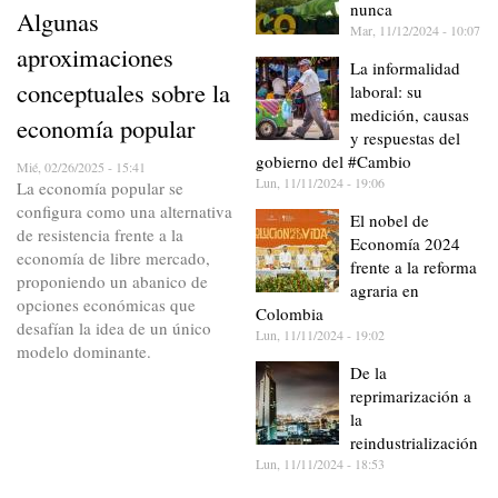
nunca
Algunas
Mar, 11/12/2024 - 10:07
aproximaciones
La informalidad
conceptuales sobre la
laboral: su
medición, causas
economía popular
y respuestas del
gobierno del #Cambio
Mié, 02/26/2025 - 15:41
Lun, 11/11/2024 - 19:06
La economía popular se
configura como una alternativa
El nobel de
de resistencia frente a la
Economía 2024
economía de libre mercado,
frente a la reforma
proponiendo un abanico de
agraria en
opciones económicas que
Colombia
desafían la idea de un único
Lun, 11/11/2024 - 19:02
modelo dominante.
De la
reprimarización a
la
reindustrialización
Lun, 11/11/2024 - 18:53