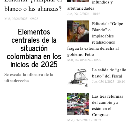
infundios y
blanco o las alianzas?
arbitrariedades
Jue, 09/12/2024 - 10:16
Mié, 02/26/2025 - 09:23
Editorial: “Golpe
Elementos
Blando” e
implacables
centrales de la
retaliaciones
situación
fragua la extrema derecha al
colombiana en los
gobierno Petro
Mar, 07/30/2024 - 16:22
inicios de 2025
La salida de “gallo
Se escala la ofensiva de la
basto” del Fiscal
ultraderecha
Jue, 05/11/2023 - 20:10
Las tres reformas
del cambio ya
están en el
Congreso
Mié, 03/29/2023 - 10:52