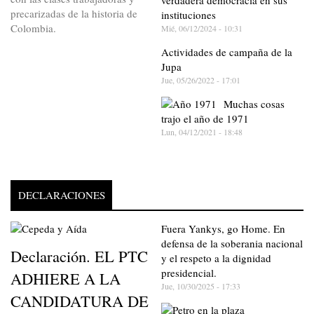
verdadera democracia en sus
precarizadas de la historia de
instituciones
Colombia.
Mié, 06/12/2024 - 10:31
Actividades de campaña de la
Jupa
Jue, 05/26/2022 - 17:01
Muchas cosas
trajo el año de 1971
Lun, 04/12/2021 - 18:48
DECLARACIONES
Fuera Yankys, go Home. En
defensa de la soberania nacional
Declaración. EL PTC
y el respeto a la dignidad
presidencial.
ADHIERE A LA
Jue, 10/30/2025 - 17:33
CANDIDATURA DE