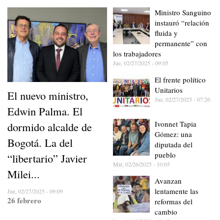
Ministro Sanguino
instauró “relación
fluida y
permanente” con
los trabajadores
Jue, 02/27/2025 - 09:05
El frente político
Unitarios
El nuevo ministro,
Jue, 02/27/2025 - 07:26
Edwin Palma. El
Ivonnet Tapia
dormido alcalde de
Gómez: una
Bogotá. La del
diputada del
pueblo
“libertario” Javier
Mié, 02/26/2025 - 10:05
Milei...
Avanzan
lentamente las
Jue, 02/27/2025 - 09:09
26 febrero
reformas del
cambio