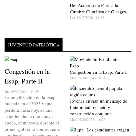
Del Acuerdo de París a la
Cumbre Climática de Glasgow
Jue, 12/17/2020 - 09:32
JUVENTUD PATRIÓTICA
Congestión en la
Congestión en la Esap. Parte I.
Mar, 07/30/2024 - 16:34
Esap. Parte II
Jue, 09/12/2024 - 10:59
La movilización en la Esap
Jóvenes envían un mensaje de
iniciada en el 2023 y que
fraternidad, respeto y
perdura hasta hoy, es una
construcción conjunta
experiencia de una nueva
Mar, 07/30/2024 - 16:27
época, enmarcada durante el
primer gobierno consecuente
Los estudiantes exigen
con las clases trabajadoras y