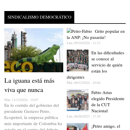
SINDICALISMO DEMOCRÁTICO
Grito popular en
la ANP: ¡No pasarán!
Lun, 09/16/2024 - 11:13
En las dificultades
se conoce al
servicio de quién
están los
dirigentes
La iguana está más
Mié, 06/12/2024 - 10:04
viva que nunca
Fabio Arias
elegido Presidente
Mar, 11/12/2024 - 10:07
de la CUT
En lo corrido del gobierno del
Nacional
presidente Gustavo Petro,
Lun, 06/26/2023 - 17:30
Ecopetrol, la empresa pública
más importante de Colombia ha
¡Petro amigo, el
estado en el centro del debate