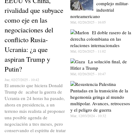
EEUU vs China,
complejo militar-
rivalidad que subyace
industrial
norteamericano
como eje en las
Mié, 02/26/2025 - 16:05
negociaciones del
El doble rasero de la
conflicto Rusia-
derecha colombiana en las
relaciones internacionales
Ucrania: ¿a que
Mié, 02/26/2025 - 11:02
aspiran Trump y
La solución final, de
Putin?
Hitler a Trump
Mié, 02/26/2025 - 10:47
Jue, 02/27/2025 - 10:42
El anuncio que hiciera Donald
Puntadas en la transición de la
Trump de acabar la guerra de
hegemonía gringa al mundo
Ucrania en 24 horas ha pasado,
multipolar. Avances, retrocesos
ahora en presidencia, a un
y el peligro de guerra
terreno más realista al proponer
Mar, 12/03/2024 - 10:32
una posible agenda de
negociación a tres meses, pero
conservando el espíritu de tratar