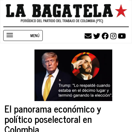
Pasar
al
contenido
principal
Toggle
navigation
El panorama económico y
político poselectoral en
Colombia