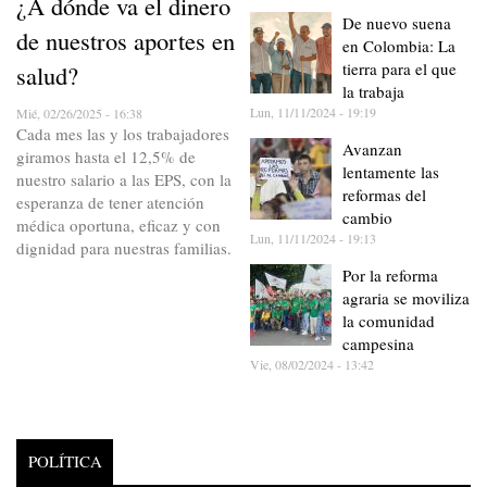
¿A dónde va el dinero
De nuevo suena
de nuestros aportes en
en Colombia: La
tierra para el que
salud?
la trabaja
Lun, 11/11/2024 - 19:19
Mié, 02/26/2025 - 16:38
Cada mes las y los trabajadores
Avanzan
giramos hasta el 12,5% de
lentamente las
nuestro salario a las EPS, con la
reformas del
esperanza de tener atención
cambio
médica oportuna, eficaz y con
Lun, 11/11/2024 - 19:13
dignidad para nuestras familias.
Por la reforma
agraria se moviliza
la comunidad
campesina
Vie, 08/02/2024 - 13:42
POLÍTICA