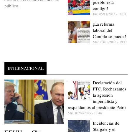
pueblo está
público.
contigo!
Jue, 05/11/2023 - 18:08
¡La reforma
laboral del
Cambio se puede!
Mar, 03/28/2023 - 19:15
INTERNACIONAL
Declaración del
PTC. Rechazamos
la agresión
imperialista y
respaldamos al presidente Petro
Mié, 02/26/2025 - 17:46
Incidencias de
Stargate y el