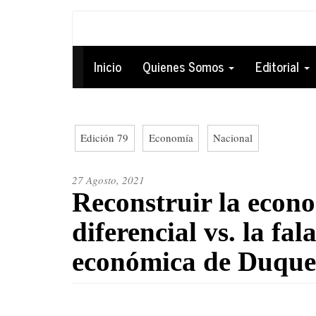
Pasar
al
Navegación
contenido
principal
Inicio
Quienes Somos
Editorial
principal
Edición 79
Economía
Nacional
27 Agosto, 2021
Reconstruir la econ
diferencial vs. la fal
económica de Duque