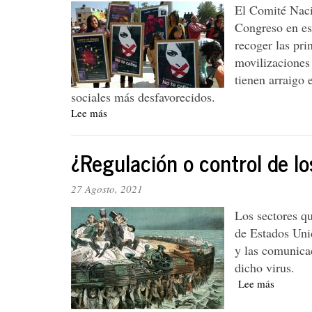
vs.
El Comité Nacio
la
Congreso en est
falaz
recoger las pr
reactivación
económica
movilizaciones 
de
tienen arraigo 
Duque
sociales más desfavorecidos.
Lee más
sobre
Sobre
la
¿Regulación o control de l
pertinencia
del
proyecto
27 Agosto, 2021
de
Los sectores q
ley
para
de Estados Unid
prevenir,
y las comunica
atender
dicho virus.
y
Lee más
sobre
erradicar
¿Regula
la