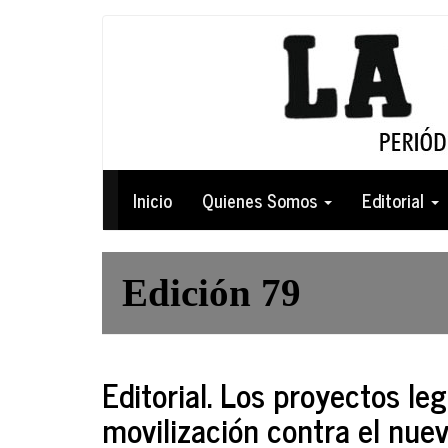
Pasar
al
contenido
principal
Navegación
Inicio
Quienes Somos
Editorial
principal
Edición 79
Editorial. Los proyectos le
movilización contra el nue