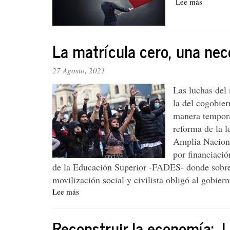
Lee más
sobre
contra
En
el
defensa
nuevo
del
proyecto
La matrícula cero, una ne
proyecto
de
de
reforma
ley
27 Agosto, 2021
tributaria
sobre
renta
Las luchas del 
básica
la del cogobier
manera temporal
reforma de la l
Amplia Naciona
por financiaci
de la Educación Superior -FADES- donde sobr
movilización social y civilista obligó al gobiern
Lee más
sobre
La
matrícula
Reconstruir la economía: La
cero,