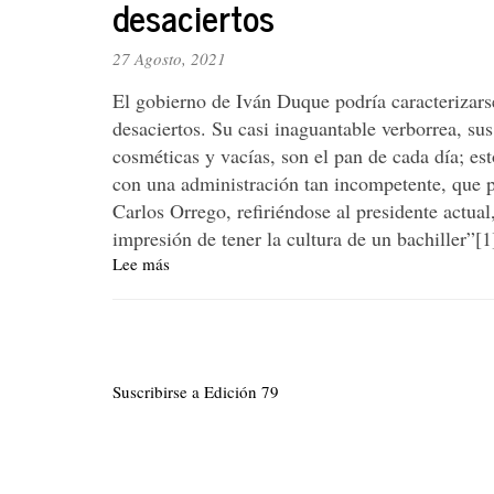
desaciertos
de
Proimágenes. ¿En
27 Agosto, 2021
qué
beneficia
El gobierno de Iván Duque podría caracterizars
la
desaciertos. Su casi inaguantable verborrea, 
Ley
cosméticas y vacías, son el pan de cada día; e
de
Cine
con una administración tan incompetente, que p
a
Carlos Orrego, refiriéndose al presidente actua
los
impresión de tener la cultura de un bachiller”[1
realizadores?
Lee más
sobre
La
ciencia
Paginación
en
el
gobierno
Suscribirse a Edición 79
Duque:
una
sumatoria
más