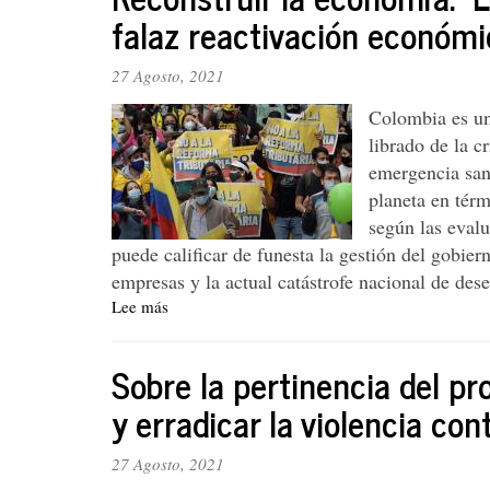
una
falaz reactivación económ
necesidad
democrática
27 Agosto, 2021
Colombia es un
librado de la c
emergencia sani
planeta en tér
según las eval
puede calificar de funesta la gestión del gobie
empresas y la actual catástrofe nacional de de
Lee más
sobre
Reconstruir
la
Sobre la pertinencia del pr
economía:
La
y erradicar la violencia con
opción
social
27 Agosto, 2021
diferencial