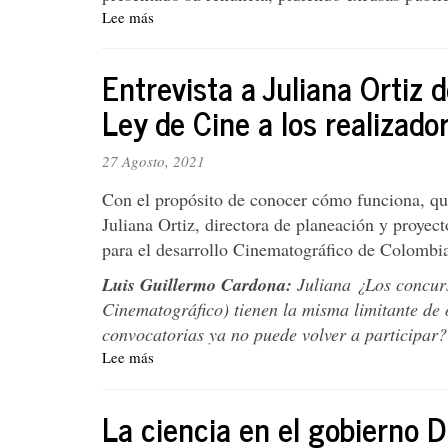
ISA
Lee más
sobre
Algo
huele
Entrevista a Juliana Ortiz 
mal
en
Ley de Cine a los realizado
las
cumbres
27 Agosto, 2021
palaciegas
Con el propósito de conocer cómo funciona, qué
Juliana Ortiz, directora de planeación y proye
para el desarrollo Cinematográfico de Colombia
Luis Guillermo Cardona:
Juliana ¿Los concur
Cinematográfico) tienen la misma limitante de o
convocatorias ya no puede volver a participar?
Lee más
sobre
Entrevista
a
La ciencia en el gobierno 
Juliana
Ortiz