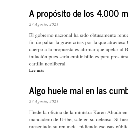
o
violencia
control
A propósito de los 4.000 mi
contra
de
las
los
mujeres
27 Agosto, 2021
bancos?
El gobierno nacional ha sido obtusamente renuen
fin de paliar la grave crisis por la que atravi
cuerpo a la propuesta es afirmar que apelar al 
inflación pues sería emitir billetes para prestár
cartilla neoliberal.
Lee más
sobre
A
propósito
Algo huele mal en las cum
de
los
4.000
27 Agosto, 2021
millones
Hiede la oficina de la ministra Karen Abudinen,
de
dólares
mandadero de Uribe, sale en su defensa. Si fuer
por
presentado su renuncia, pidiendo excusas pública