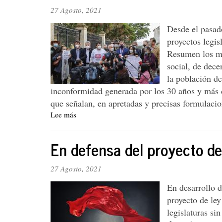
27 Agosto, 2021
Desde el pasado
proyectos legis
Resumen los mi
social, de dec
la población de
inconformidad generada por los 30 años y más de
que señalan, en apretadas y precisas formulacion
Lee más
sobre
Editorial.
Los
En defensa del proyecto de
proyectos
legislativos
del
27 Agosto, 2021
CNP
En desarrollo 
y
la
proyecto de ley
próxima
legislaturas si
movilización