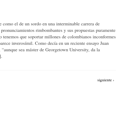
e como el de un sordo en una interminable carrera de
sus pronunciamientos rimbombantes y sus propuestas puramente
sto tenemos que soportar millones de colombianos inconformes
arece inverosímil. Como decía en un reciente ensayo Juan
l, “aunque sea máster de Georgetown University, da la
].
Siguiente
siguiente ›
página