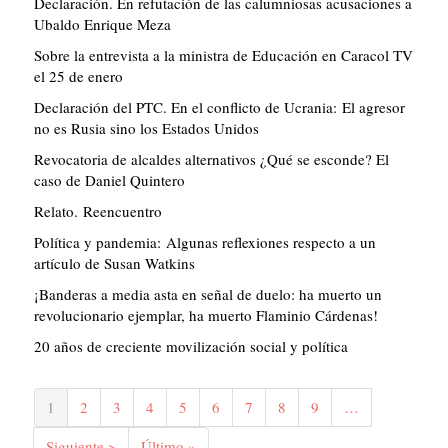
Declaración. En refutación de las calumniosas acusaciones a
Ubaldo Enrique Meza
Sobre la entrevista a la ministra de Educación en Caracol TV
el 25 de enero
Declaración del PTC. En el conflicto de Ucrania: El agresor
no es Rusia sino los Estados Unidos
Revocatoria de alcaldes alternativos ¿Qué se esconde? El
caso de Daniel Quintero
Relato. Reencuentro
Política y pandemia: Algunas reflexiones respecto a un
artículo de Susan Watkins
¡Banderas a media asta en señal de duelo: ha muerto un
revolucionario ejemplar, ha muerto Flaminio Cárdenas!
20 años de creciente movilización social y política
Paginación
Página
1
Página
2
Página
3
Página
4
Página
5
Página
6
Página
7
Página
8
Página
9
…
actual
Siguiente
Siguiente >
Última
Último »