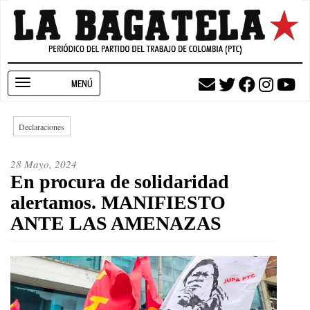
Pasar
al
contenido
principal
Toggle
navigation
Declaraciones
28 Mayo, 2024
En procura de solidaridad
alertamos. MANIFIESTO
ANTE LAS AMENAZAS