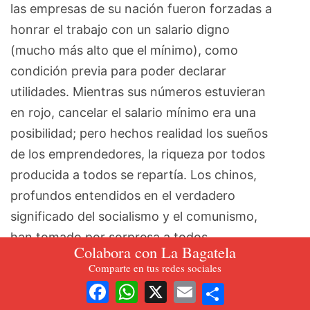
las empresas de su nación fueron forzadas a
honrar el trabajo con un salario digno
(mucho más alto que el mínimo), como
condición previa para poder declarar
utilidades. Mientras sus números estuvieran
en rojo, cancelar el salario mínimo era una
posibilidad; pero hechos realidad los sueños
de los emprendedores, la riqueza por todos
producida a todos se repartía. Los chinos,
profundos entendidos en el verdadero
significado del socialismo y el comunismo,
han tomado por sorpresa a todos,
Colabora con La Bagatela
impactado hasta a una de las almas del
Comparte en tus redes sociales
capitalismo global, el mismísimo portal de
Share
Facebook
WhatsApp
X
Email
negocios Bloomberg, al obligar a sus más