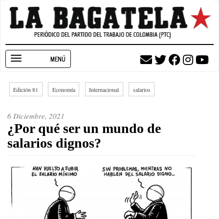
Pasar
al
contenido
principal
Toggle
navigation
Edición 81
Economía
Internacional
salarios
6 Diciembre, 2021
¿Por qué ser un mundo de
salarios dignos?