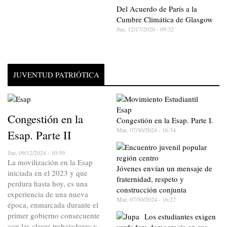
Del Acuerdo de París a la
Cumbre Climática de Glasgow
Jue, 12/17/2020 - 09:32
JUVENTUD PATRIÓTICA
Congestión en la
Congestión en la Esap. Parte I.
Mar, 07/30/2024 - 16:34
Esap. Parte II
Jue, 09/12/2024 - 10:59
La movilización en la Esap
Jóvenes envían un mensaje de
iniciada en el 2023 y que
fraternidad, respeto y
perdura hasta hoy, es una
construcción conjunta
experiencia de una nueva
Mar, 07/30/2024 - 16:27
época, enmarcada durante el
primer gobierno consecuente
Los estudiantes exigen
con las clases trabajadoras y