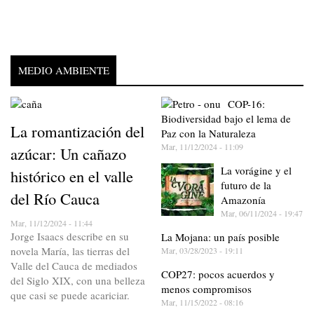
MEDIO AMBIENTE
COP-16:
Biodiversidad bajo el lema de
La romantización del
Paz con la Naturaleza
Mar, 11/12/2024 - 11:09
azúcar: Un cañazo
La vorágine y el
histórico en el valle
futuro de la
del Río Cauca
Amazonía
Mar, 06/11/2024 - 19:47
Mar, 11/12/2024 - 11:44
Jorge Isaacs describe en su
La Mojana: un país posible
novela María, las tierras del
Mar, 03/28/2023 - 19:11
Valle del Cauca de mediados
COP27: pocos acuerdos y
del Siglo XIX, con una belleza
menos compromisos
que casi se puede acariciar.
Mar, 11/15/2022 - 08:16