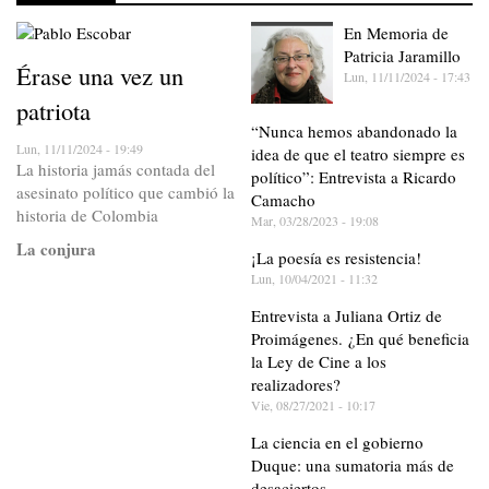
En Memoria de
Patricia Jaramillo
Érase una vez un
Lun, 11/11/2024 - 17:43
patriota
“Nunca hemos abandonado la
Lun, 11/11/2024 - 19:49
idea de que el teatro siempre es
La historia jamás contada del
político”: Entrevista a Ricardo
asesinato político que cambió la
Camacho
historia de Colombia
Mar, 03/28/2023 - 19:08
La conjura
¡La poesía es resistencia!
Lun, 10/04/2021 - 11:32
Entrevista a Juliana Ortiz de
Proimágenes. ¿En qué beneficia
la Ley de Cine a los
realizadores?
Vie, 08/27/2021 - 10:17
La ciencia en el gobierno
Duque: una sumatoria más de
desaciertos