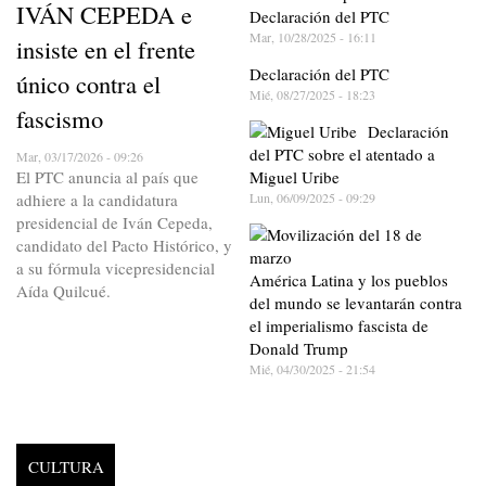
IVÁN CEPEDA e
Declaración del PTC
Mar, 10/28/2025 - 16:11
insiste en el frente
Declaración del PTC
único contra el
Mié, 08/27/2025 - 18:23
fascismo
Declaración
del PTC sobre el atentado a
Mar, 03/17/2026 - 09:26
El PTC anuncia al país que
Miguel Uribe
adhiere a la candidatura
Lun, 06/09/2025 - 09:29
presidencial de Iván Cepeda,
candidato del Pacto Histórico, y
a su fórmula vicepresidencial
América Latina y los pueblos
Aída Quilcué.
del mundo se levantarán contra
el imperialismo fascista de
Donald Trump
Mié, 04/30/2025 - 21:54
CULTURA