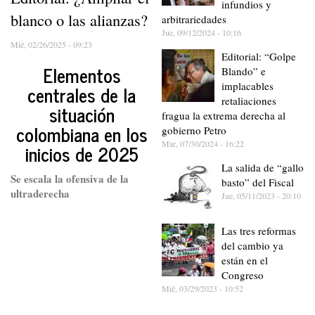
infundios y
blanco o las alianzas?
arbitrariedades
Jue, 09/12/2024 - 10:16
Mié, 02/26/2025 - 09:23
Editorial: “Golpe
Elementos
Blando” e
implacables
centrales de la
retaliaciones
situación
fragua la extrema derecha al
colombiana en los
gobierno Petro
Mar, 07/30/2024 - 16:22
inicios de 2025
La salida de “gallo
Se escala la ofensiva de la
basto” del Fiscal
ultraderecha
Jue, 05/11/2023 - 20:10
Las tres reformas
del cambio ya
están en el
Congreso
Mié, 03/29/2023 - 10:52