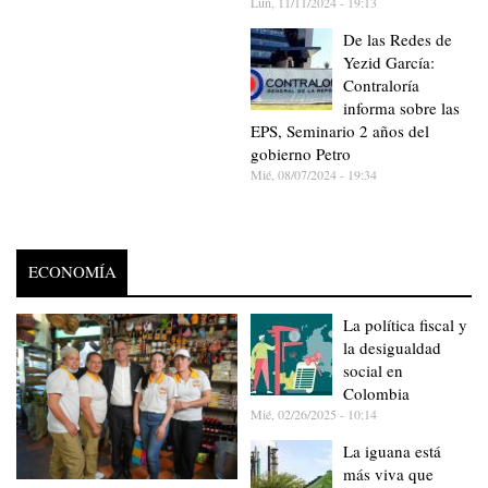
Lun, 11/11/2024 - 19:13
De las Redes de
Yezid García:
Contraloría
informa sobre las
EPS, Seminario 2 años del
gobierno Petro
Mié, 08/07/2024 - 19:34
ECONOMÍA
La política fiscal y
la desigualdad
social en
Colombia
Mié, 02/26/2025 - 10:14
La iguana está
más viva que