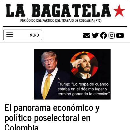
Pasar
al
contenido
principal
Toggle
navigation
El panorama económico y
político poselectoral en
Colombia