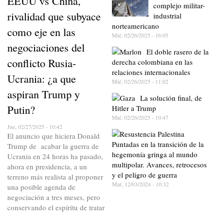
EEUU vs China,
complejo militar-
rivalidad que subyace
industrial
norteamericano
como eje en las
Mié, 02/26/2025 - 16:05
negociaciones del
El doble rasero de la
conflicto Rusia-
derecha colombiana en las
relaciones internacionales
Ucrania: ¿a que
Mié, 02/26/2025 - 11:02
aspiran Trump y
La solución final, de
Putin?
Hitler a Trump
Mié, 02/26/2025 - 10:47
Jue, 02/27/2025 - 10:42
El anuncio que hiciera Donald
Puntadas en la transición de la
Trump de acabar la guerra de
hegemonía gringa al mundo
Ucrania en 24 horas ha pasado,
multipolar. Avances, retrocesos
ahora en presidencia, a un
y el peligro de guerra
terreno más realista al proponer
Mar, 12/03/2024 - 10:32
una posible agenda de
negociación a tres meses, pero
conservando el espíritu de tratar