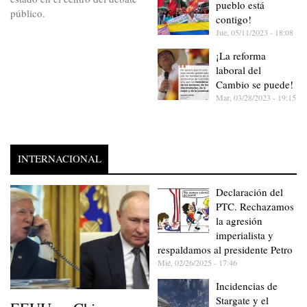
pueblo está
público.
contigo!
Jue, 05/11/2023 - 18:08
¡La reforma
laboral del
Cambio se puede!
Mar, 03/28/2023 - 19:15
INTERNACIONAL
Declaración del
PTC. Rechazamos
la agresión
imperialista y
respaldamos al presidente Petro
Mié, 02/26/2025 - 17:46
Incidencias de
Stargate y el