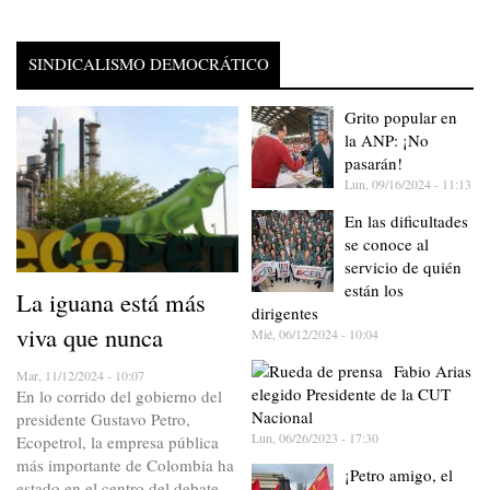
SINDICALISMO DEMOCRÁTICO
Grito popular en
la ANP: ¡No
pasarán!
Lun, 09/16/2024 - 11:13
En las dificultades
se conoce al
servicio de quién
están los
La iguana está más
dirigentes
viva que nunca
Mié, 06/12/2024 - 10:04
Fabio Arias
Mar, 11/12/2024 - 10:07
elegido Presidente de la CUT
En lo corrido del gobierno del
Nacional
presidente Gustavo Petro,
Lun, 06/26/2023 - 17:30
Ecopetrol, la empresa pública
más importante de Colombia ha
¡Petro amigo, el
estado en el centro del debate