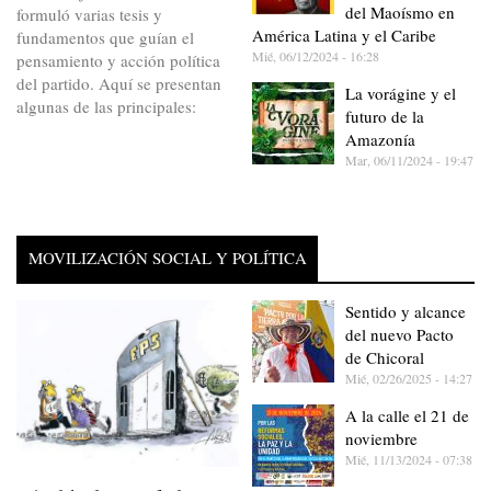
del Maoísmo en
formuló varias tesis y
América Latina y el Caribe
fundamentos que guían el
Mié, 06/12/2024 - 16:28
pensamiento y acción política
del partido. Aquí se presentan
La vorágine y el
algunas de las principales:
futuro de la
Amazonía
Mar, 06/11/2024 - 19:47
MOVILIZACIÓN SOCIAL Y POLÍTICA
Sentido y alcance
del nuevo Pacto
de Chicoral
Mié, 02/26/2025 - 14:27
A la calle el 21 de
noviembre
Mié, 11/13/2024 - 07:38