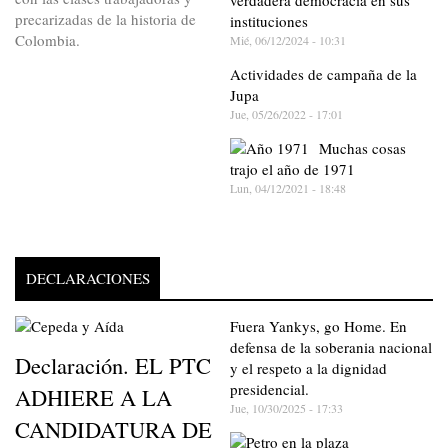
verdadera democracia en sus
precarizadas de la historia de
instituciones
Colombia.
Mié, 06/12/2024 - 10:31
Actividades de campaña de la
Jupa
Jue, 05/26/2022 - 17:01
Muchas cosas
trajo el año de 1971
Lun, 04/12/2021 - 18:48
DECLARACIONES
Fuera Yankys, go Home. En
defensa de la soberania nacional
Declaración. EL PTC
y el respeto a la dignidad
presidencial.
ADHIERE A LA
Jue, 10/30/2025 - 17:33
CANDIDATURA DE