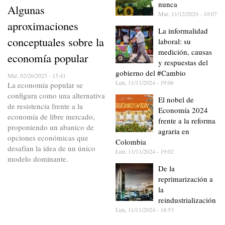
nunca
Algunas
Mar, 11/12/2024 - 10:07
aproximaciones
La informalidad
conceptuales sobre la
laboral: su
medición, causas
economía popular
y respuestas del
gobierno del #Cambio
Mié, 02/26/2025 - 15:41
Lun, 11/11/2024 - 19:06
La economía popular se
configura como una alternativa
El nobel de
de resistencia frente a la
Economía 2024
economía de libre mercado,
frente a la reforma
proponiendo un abanico de
agraria en
opciones económicas que
Colombia
desafían la idea de un único
Lun, 11/11/2024 - 19:02
modelo dominante.
De la
reprimarización a
la
reindustrialización
Lun, 11/11/2024 - 18:53