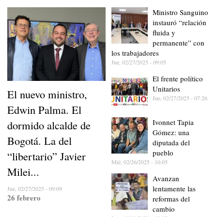
Ministro Sanguino
instauró “relación
fluida y
permanente” con
los trabajadores
Jue, 02/27/2025 - 09:05
El frente político
Unitarios
El nuevo ministro,
Jue, 02/27/2025 - 07:26
Edwin Palma. El
Ivonnet Tapia
dormido alcalde de
Gómez: una
Bogotá. La del
diputada del
pueblo
“libertario” Javier
Mié, 02/26/2025 - 10:05
Milei...
Avanzan
lentamente las
Jue, 02/27/2025 - 09:09
26 febrero
reformas del
cambio