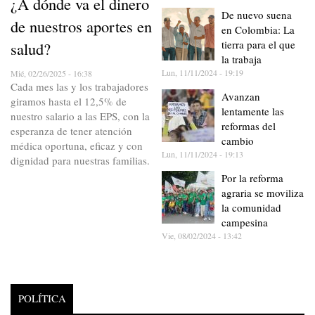
¿A dónde va el dinero
De nuevo suena
de nuestros aportes en
en Colombia: La
tierra para el que
salud?
la trabaja
Lun, 11/11/2024 - 19:19
Mié, 02/26/2025 - 16:38
Cada mes las y los trabajadores
Avanzan
giramos hasta el 12,5% de
lentamente las
nuestro salario a las EPS, con la
reformas del
esperanza de tener atención
cambio
médica oportuna, eficaz y con
Lun, 11/11/2024 - 19:13
dignidad para nuestras familias.
Por la reforma
agraria se moviliza
la comunidad
campesina
Vie, 08/02/2024 - 13:42
POLÍTICA