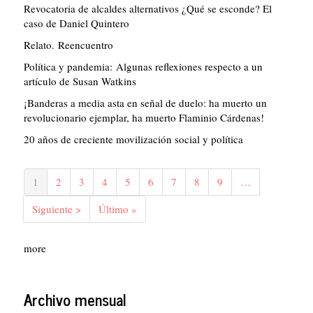
Revocatoria de alcaldes alternativos ¿Qué se esconde? El
caso de Daniel Quintero
Relato. Reencuentro
Política y pandemia: Algunas reflexiones respecto a un
artículo de Susan Watkins
¡Banderas a media asta en señal de duelo: ha muerto un
revolucionario ejemplar, ha muerto Flaminio Cárdenas!
20 años de creciente movilización social y política
Paginación
Página
1
Página
2
Página
3
Página
4
Página
5
Página
6
Página
7
Página
8
Página
9
…
actual
Siguiente
Siguiente >
Última
Último »
página
página
more
Archivo mensual