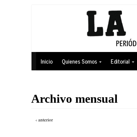
Pasar
al
contenido
principal
Navegación
Inicio
Quienes Somos
Editorial
principal
Archivo mensual
Paginación
Página
‹ anterior
anterior