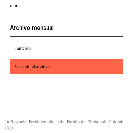
more
Archivo mensual
Paginación
Página
‹ anterior
anterior
Ver todo el archivo
La Bagatela. Periódico oficial del Partido del Trabajo de Colombia.
2021.