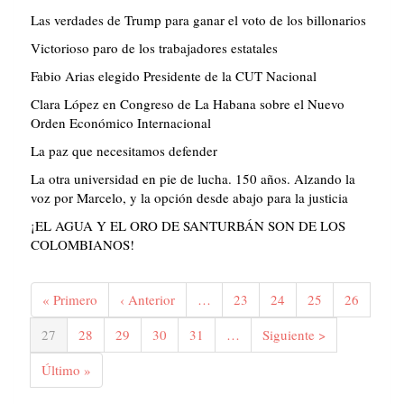
Las verdades de Trump para ganar el voto de los billonarios
Victorioso paro de los trabajadores estatales
Fabio Arias elegido Presidente de la CUT Nacional
Clara López en Congreso de La Habana sobre el Nuevo
Orden Económico Internacional
La paz que necesitamos defender
La otra universidad en pie de lucha. 150 años. Alzando la
voz por Marcelo, y la opción desde abajo para la justicia
¡EL AGUA Y EL ORO DE SANTURBÁN SON DE LOS
COLOMBIANOS!
Paginación
Primera
« Primero
Página
‹ Anterior
…
Página
23
Página
24
Página
25
Página
26
página
anterior
Página
27
Página
28
Página
29
Página
30
Página
31
…
Siguiente
Siguiente >
actual
página
Última
Último »
página