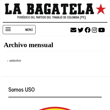
Pasar
al
contenido
principal
Toggle
navigation
Archivo mensual
Paginación
Página
‹ anterior
anterior
Somos USO