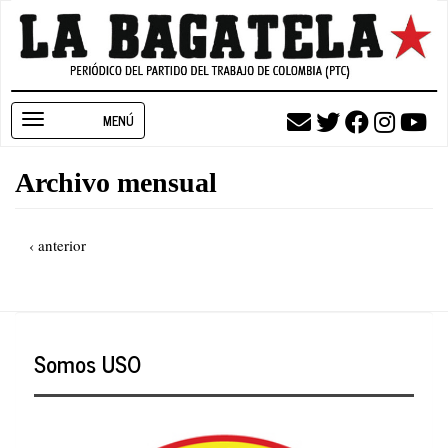
Pasar
al
contenido
principal
Toggle
navigation
Archivo mensual
Paginación
Página
‹ anterior
anterior
Somos USO