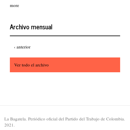
more
Archivo mensual
Paginación
Página
‹ anterior
anterior
Ver todo el archivo
La Bagatela. Periódico oficial del Partido del Trabajo de Colombia.
2021.