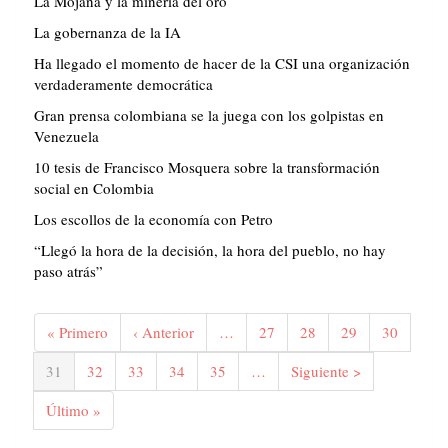
La Mojana y la minería del oro
La gobernanza de la IA
Ha llegado el momento de hacer de la CSI una organización
verdaderamente democrática
Gran prensa colombiana se la juega con los golpistas en
Venezuela
10 tesis de Francisco Mosquera sobre la transformación
social en Colombia
Los escollos de la economía con Petro
“Llegó la hora de la decisión, la hora del pueblo, no hay
paso atrás”
Paginación
Primera
« Primero
Página
‹ Anterior
…
Página
27
Página
28
Página
29
Página
30
página
anterior
Página
31
Página
32
Página
33
Página
34
Página
35
…
Siguiente
Siguiente >
actual
página
Última
Último »
página