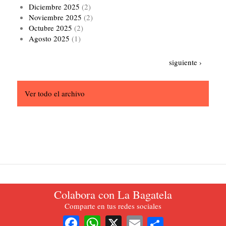
Diciembre 2025
(2)
Noviembre 2025
(2)
Octubre 2025
(2)
Agosto 2025
(1)
Paginación
Siguiente
siguiente ›
página
Ver todo el archivo
Colabora con La Bagatela
La Bagatela. Periódico oficial del Partido del Trabajo de Colombia.
Comparte en tus redes sociales
2021.
Share
Facebook
WhatsApp
X
Email