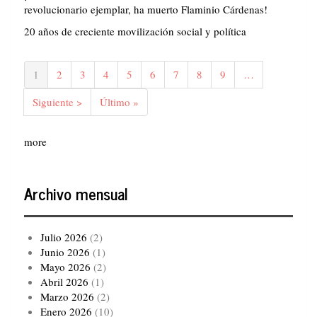
revolucionario ejemplar, ha muerto Flaminio Cárdenas!
20 años de creciente movilización social y política
Paginación
Página
1
Página
2
Página
3
Página
4
Página
5
Página
6
Página
7
Página
8
Página
9
…
actual
Siguiente
Siguiente >
Última
Último »
página
página
more
Archivo mensual
Julio 2026
(2)
Junio 2026
(1)
Mayo 2026
(2)
Abril 2026
(1)
Marzo 2026
(2)
Enero 2026
(10)