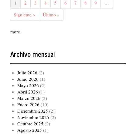
Página
1
Página
2
Página
3
Página
4
Página
5
Página
6
Página
7
Página
8
Página
9
…
actual
Siguiente
Siguiente >
Última
Último »
página
página
more
Archivo mensual
Julio 2026
(2)
Junio 2026
(1)
Mayo 2026
(2)
Abril 2026
(1)
Marzo 2026
(2)
Enero 2026
(10)
Diciembre 2025
(2)
Noviembre 2025
(2)
Octubre 2025
(2)
Agosto 2025
(1)