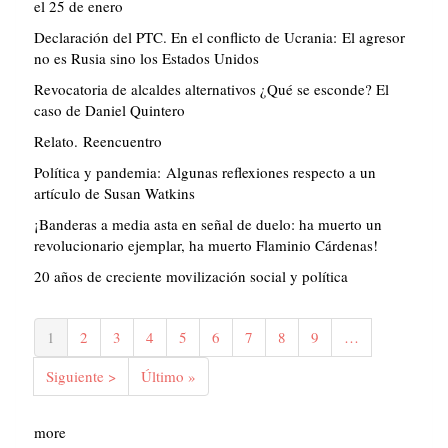
el 25 de enero
Declaración del PTC. En el conflicto de Ucrania: El agresor
no es Rusia sino los Estados Unidos
Revocatoria de alcaldes alternativos ¿Qué se esconde? El
caso de Daniel Quintero
Relato. Reencuentro
Política y pandemia: Algunas reflexiones respecto a un
artículo de Susan Watkins
¡Banderas a media asta en señal de duelo: ha muerto un
revolucionario ejemplar, ha muerto Flaminio Cárdenas!
20 años de creciente movilización social y política
Paginación
Página
1
Página
2
Página
3
Página
4
Página
5
Página
6
Página
7
Página
8
Página
9
…
actual
Siguiente
Siguiente >
Última
Último »
página
página
more