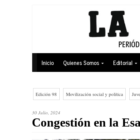
Pasar
al
contenido
principal
Navegación
Inicio
Quienes Somos
Editorial
principal
Edición 98
Movilización social y política
Juve
30 Julio, 2024
Congestión en la Esa