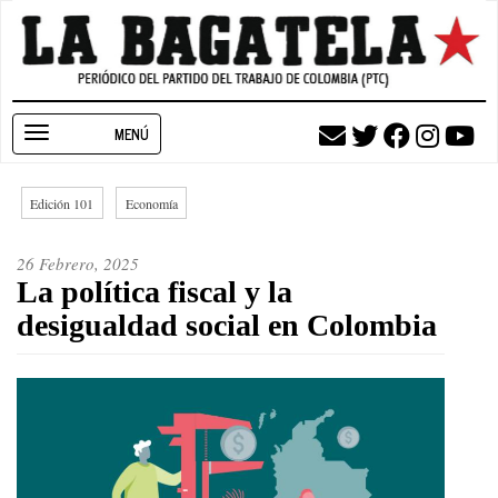
Pasar
al
contenido
principal
Toggle
navigation
Edición 101
Economía
26 Febrero, 2025
La política fiscal y la
desigualdad social en Colombia