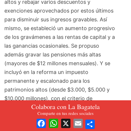
altos y rebajar varios descuentos y
exenciones aprovechados por estos últimos
para disminuir sus ingresos gravables. Así
mismo, se estableció un aumento progresivo
de los gravámenes a las rentas de capital y a
las ganancias ocasionales. Se propuso
además gravar las pensiones más altas
(mayores de $12 millones mensuales). Y se
incluyó en la reforma un impuesto
permanente y escalonado para los
patrimonios altos (desde $3.000, $5.000 y
$10.000 millones), con el criterio de
Colabora con La Bagatela
fomentar la redistribución de la riqueza por la
Comparte en tus redes sociales
vía fiscal.
Share
Facebook
WhatsApp
X
Email
Pero la búsqueda principal de un mayor